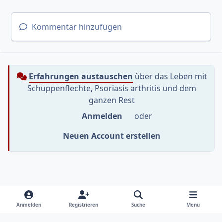
Kommentar hinzufügen
Erfahrungen austauschen
über das Leben mit
Schuppenflechte, Psoriasis arthritis und dem
ganzen Rest
Anmelden
oder
Neuen Account erstellen
Heller Modus
Dunkler Modus
Systemeinstellung
f
i
y
Anmelden
Registrieren
Suche
Menu
a
n
o