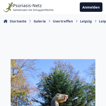
Zu Inhalt springen
Psoriasis-Netz
Anmelden
Gemeinsam mit Schuppenflechte
Startseite
Galerie
Usertreffen
Leipzig
Leip