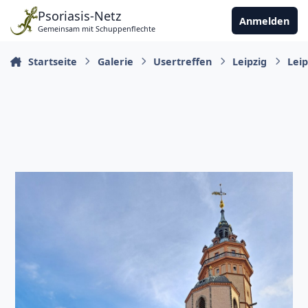
Zu Inhalt springen
Psoriasis-Netz
Anmelden
Gemeinsam mit Schuppenflechte
Startseite
Galerie
Usertreffen
Leipzig
Leip