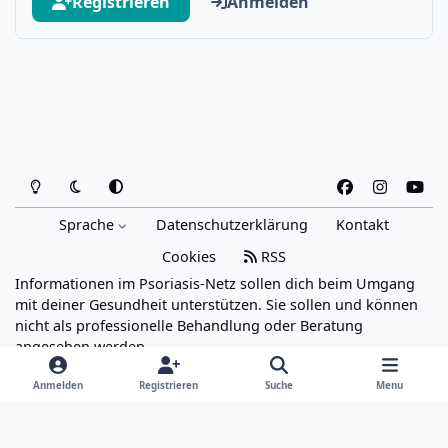
Registrieren
Anmelden
Heller Modus
Dunkler Modus
Systemeinstellung
f
i
y
a
n
o
Sprache
Datenschutzerklärung
Kontakt
c
s
u
e
t
t
Cookies
RSS
b
a
u
Informationen im Psoriasis-Netz sollen dich beim Umgang
o
g
b
mit deiner Gesundheit unterstützen. Sie sollen und können
o
r
e
nicht als professionelle Behandlung oder Beratung
angesehen werden.
k
a
Powered by
Invision Community
m
Anmelden
Registrieren
Suche
Menu