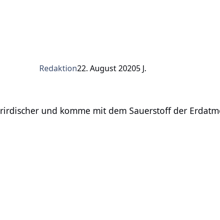
Redaktion
22. August 2020
5 J.
cher und komme mit dem Sauerstoff der Erdatmosphäre nicht
erirdischer und komme mit dem Sauerstoff der Erdatmo