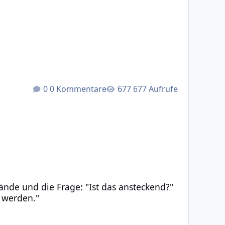
0 Kommentare
677 Aufrufe
Frage: "Ist das ansteckend?" – "Ich hoffe nicht, aber schi
ände und die Frage: "Ist das ansteckend?"
r werden."