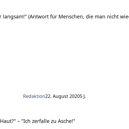
gsam!" (Antwort für Menschen, die man nicht wieder sehen w
ehr langsam!" (Antwort für Menschen, die man nicht wi
Redaktion
22. August 2020
5 J.
 "Ich zerfalle zu Asche!"
aut?" – "Ich zerfalle zu Asche!"