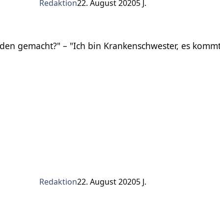
Redaktion
22. August 2020
5 J.
acht?" – "Ich bin Krankenschwester, es kommt vom Desinfe
en gemacht?" – "Ich bin Krankenschwester, es kommt
Redaktion
22. August 2020
5 J.
chen weg. Das, was ich habe, geht nie weg!"