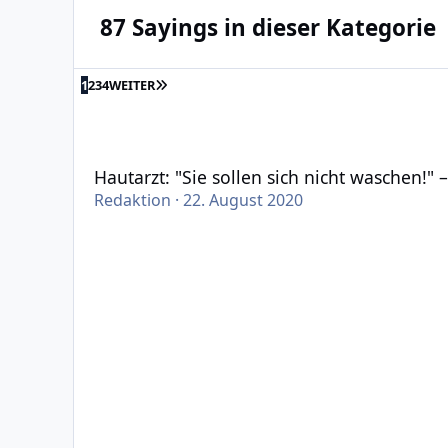
87 Sayings in dieser Kategorie
LETZTE SEITE
1
2
3
4
WEITER
Hautarzt: "Sie sollen sich nicht waschen!" – Antw
Hautarzt: "Sie sollen sich nicht waschen!" 
Redaktion
·
22. August 2020