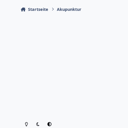
Startseite
Akupunktur
Heller Modus
Dunkler Modus
Systemeinstellung