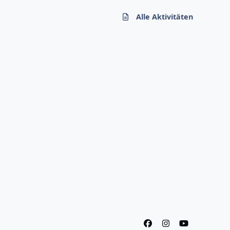
Alle Aktivitäten
f
i
y