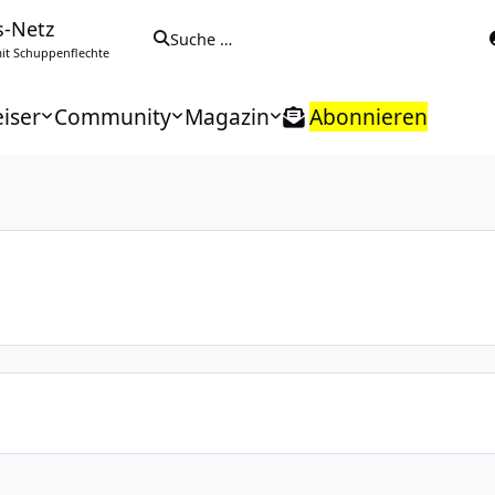
s-Netz
Suche …
t Schuppenflechte
iser
Community
Magazin
Abonnieren