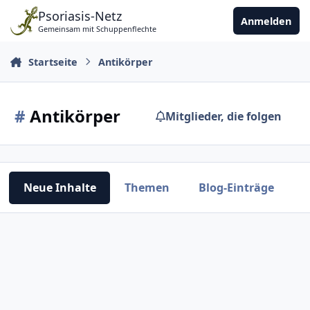
Zu Inhalt springen
Psoriasis-Netz
Anmelden
Gemeinsam mit Schuppenflechte
Startseite
Antikörper
#
Antikörper
Mitglieder, die folgen
Neue Inhalte
Themen
Blog-Einträge
L