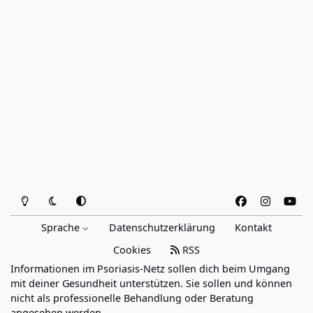
Heller Modus
Dunkler Modus
Systemeinstellung
f
i
y
a
n
o
Sprache
Datenschutzerklärung
Kontakt
c
s
u
e
t
t
Cookies
RSS
b
a
u
Informationen im Psoriasis-Netz sollen dich beim Umgang
o
g
b
mit deiner Gesundheit unterstützen. Sie sollen und können
o
r
e
nicht als professionelle Behandlung oder Beratung
angesehen werden.