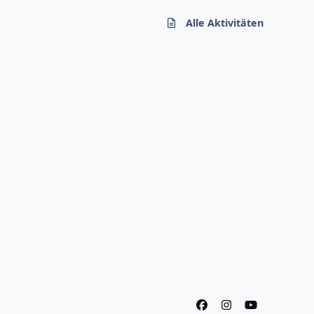
Alle Aktivitäten
f
i
y