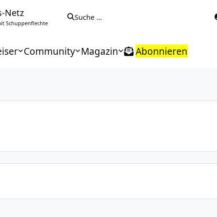
s-Netz
Suche …
t Schuppenflechte
iser
Community
Magazin
Abonnieren