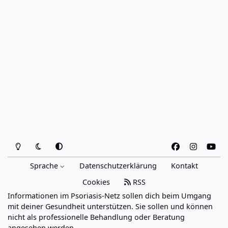
Heller Modus
Dunkler Modus
Systemeinstellung
f
i
y
a
n
o
Sprache
Datenschutzerklärung
Kontakt
c
s
u
e
t
t
Cookies
RSS
b
a
u
Informationen im Psoriasis-Netz sollen dich beim Umgang
o
g
b
mit deiner Gesundheit unterstützen. Sie sollen und können
o
r
e
nicht als professionelle Behandlung oder Beratung
angesehen werden.