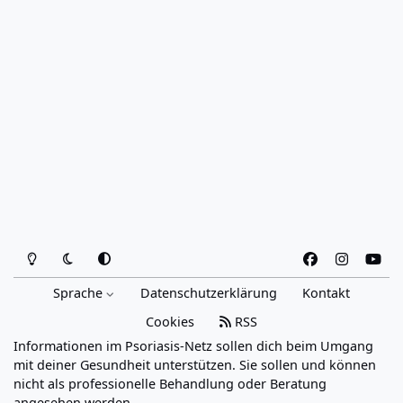
Heller Modus
Dunkler Modus
Systemeinstellung
f
i
y
a
n
o
Sprache
Datenschutzerklärung
Kontakt
c
s
u
e
t
t
Cookies
RSS
b
a
u
Informationen im Psoriasis-Netz sollen dich beim Umgang
o
g
b
mit deiner Gesundheit unterstützen. Sie sollen und können
o
r
e
nicht als professionelle Behandlung oder Beratung
angesehen werden.