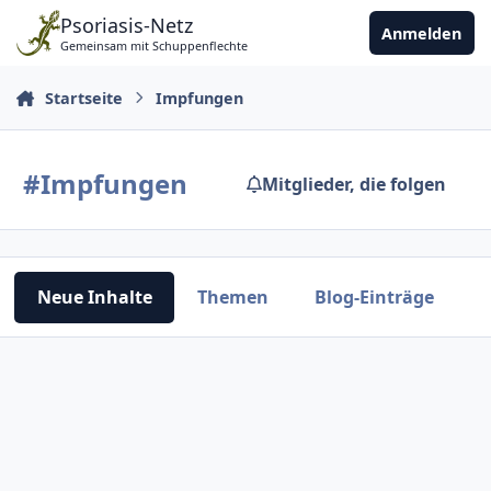
Zu Inhalt springen
Psoriasis-Netz
Anmelden
Gemeinsam mit Schuppenflechte
Startseite
Impfungen
#Impfungen
Mitglieder, die folgen
Neue Inhalte
Themen
Blog-Einträge
V