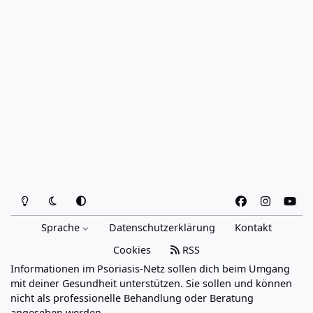
Heller Modus
Dunkler Modus
Systemeinstellung
f
i
y
a
n
o
Sprache
Datenschutzerklärung
Kontakt
c
s
u
e
t
t
Cookies
RSS
b
a
u
Informationen im Psoriasis-Netz sollen dich beim Umgang
o
g
b
mit deiner Gesundheit unterstützen. Sie sollen und können
o
r
e
nicht als professionelle Behandlung oder Beratung
angesehen werden.