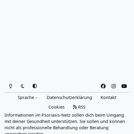
Heller Modus
Dunkler Modus
Systemeinstellung
f
i
y
a
n
o
Sprache
Datenschutzerklärung
Kontakt
c
s
u
e
t
t
Cookies
RSS
b
a
u
Informationen im Psoriasis-Netz sollen dich beim Umgang
o
g
b
mit deiner Gesundheit unterstützen. Sie sollen und können
o
r
e
nicht als professionelle Behandlung oder Beratung
angesehen werden.