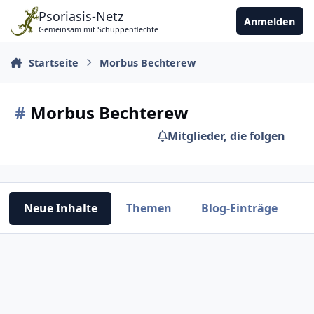
Zu Inhalt springen
Psoriasis-Netz
Anmelden
Gemeinsam mit Schuppenflechte
Startseite
Morbus Bechterew
#
Morbus Bechterew
Mitglieder, die folgen
Neue Inhalte
Themen
Blog-Einträge
V