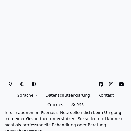
Heller Modus
Dunkler Modus
Systemeinstellung
f
i
y
a
n
o
Sprache
Datenschutzerklärung
Kontakt
c
s
u
e
t
t
Cookies
RSS
b
a
u
Informationen im Psoriasis-Netz sollen dich beim Umgang
o
g
b
mit deiner Gesundheit unterstützen. Sie sollen und können
o
r
e
nicht als professionelle Behandlung oder Beratung
angesehen werden.