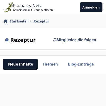
Zu Inhalt springen
Psoriasis-Netz
Anmelden
Gemeinsam mit Schuppenflechte
Startseite
Rezeptur
#
Rezeptur
Mitglieder, die folgen
Neue Inhalte
Themen
Blog-Einträge
A