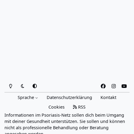
Heller Modus
Dunkler Modus
Systemeinstellung
f
i
y
a
n
o
Sprache
Datenschutzerklärung
Kontakt
c
s
u
e
t
t
Cookies
RSS
b
a
u
Informationen im Psoriasis-Netz sollen dich beim Umgang
o
g
b
mit deiner Gesundheit unterstützen. Sie sollen und können
o
r
e
nicht als professionelle Behandlung oder Beratung
angesehen werden.