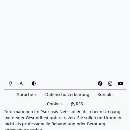
Heller Modus
Dunkler Modus
Systemeinstellung
f
i
y
a
n
o
Sprache
Datenschutzerklärung
Kontakt
c
s
u
e
t
t
Cookies
RSS
b
a
u
Informationen im Psoriasis-Netz sollen dich beim Umgang
o
g
b
mit deiner Gesundheit unterstützen. Sie sollen und können
o
r
e
nicht als professionelle Behandlung oder Beratung
angesehen werden.