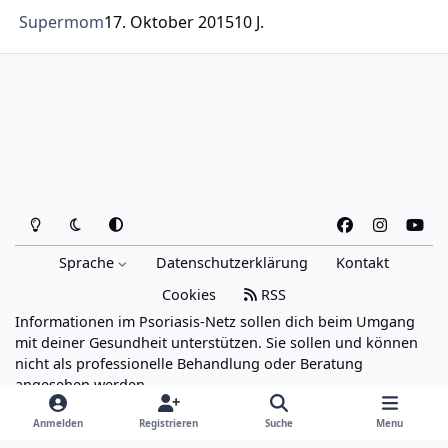
Supermom
17. Oktober 2015
10 J.
Heller Modus
Dunkler Modus
Systemeinstellung
f
i
y
a
n
o
Sprache
Datenschutzerklärung
Kontakt
c
s
u
e
t
t
Cookies
RSS
b
a
u
Informationen im Psoriasis-Netz sollen dich beim Umgang
o
g
b
mit deiner Gesundheit unterstützen. Sie sollen und können
o
r
e
nicht als professionelle Behandlung oder Beratung
angesehen werden.
k
a
Powered by
Invision Community
m
Anmelden
Registrieren
Suche
Menu