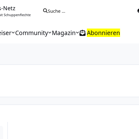
s-Netz
Suche …
t Schuppenflechte
iser
Community
Magazin
Abonnieren