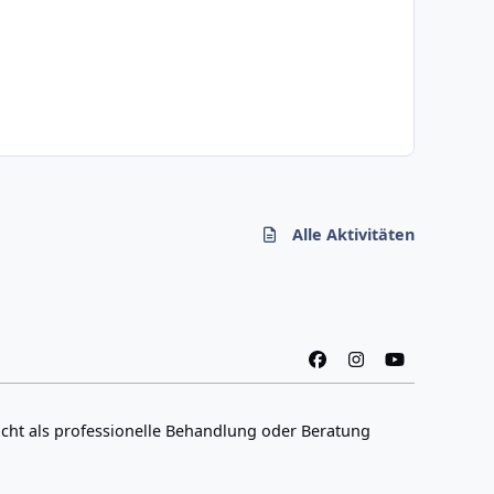
Alle Aktivitäten
f
i
y
a
n
o
c
s
u
icht als professionelle Behandlung oder Beratung
e
t
t
b
a
u
o
g
b