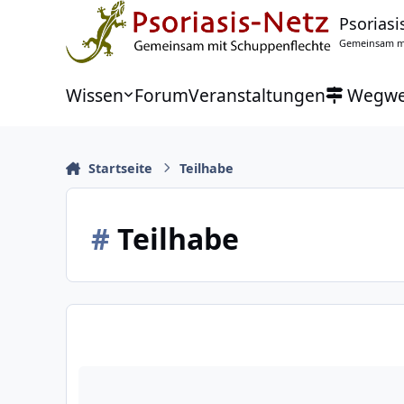
Zu Inhalt springen
Psoriasi
Gemeinsam mi
Wissen
Forum
Veranstaltungen
Wegwe
Startseite
Teilhabe
#
Teilhabe
Ablehnung der Kur bzw. Reha