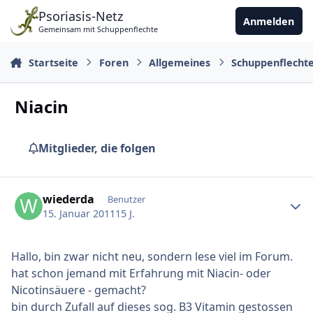
Zu Inhalt springen
Psoriasis-Netz
Anmelden
Gemeinsam mit Schuppenflechte
Startseite
Foren
Allgemeines
Schuppenflecht
Niacin
Mitglieder, die folgen
Ersteller-Statistik
wiederda
Benutzer
15. Januar 2011
15 J.
Hallo, bin zwar nicht neu, sondern lese viel im Forum.
hat schon jemand mit Erfahrung mit Niacin- oder
Nicotinsäuere - gemacht?
bin durch Zufall auf dieses sog. B3 Vitamin gestossen