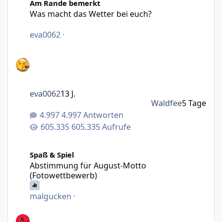
Am Rande bemerkt
Was macht das Wetter bei euch?
eva0062
·
eva0062
13 J.
Waldfee
5 Tage
4.997 Antworten
605.335 Aufrufe
Abstimmung für August-Motto (Fotowettbewerb)
Spaß & Spiel
Abstimmung für August-Motto
(Fotowettbewerb)
malgucken
·