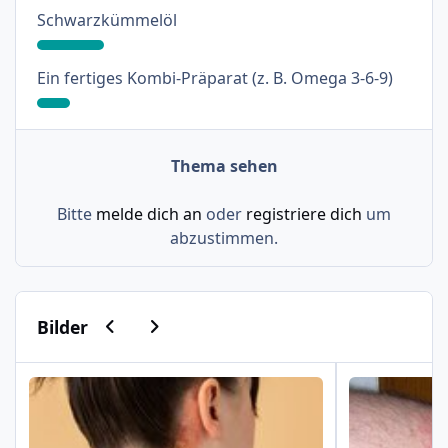
: 18%
Schwarzkümmelöl
: 9%
Ein fertiges Kombi-Präparat (z. B. Omega 3-6-9)
Thema sehen
Bitte
melde dich an
oder
registriere dich
um
abzustimmen.
Vorherige Karussell-Folie
Nächste Karussell-Folie
Bilder
Psoriasis am Haaransatz und an der Hand
Schuppenflech