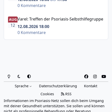
0 Kommentare
Varel: Treffen der Psoriasis-Selbsthilfegruppe
Varel: Treffen der Psoriasis-Selbsthilfegruppe
AUG
12
12.08.2026 18:00
0 Kommentare
Heller Modus
Dunkler Modus
Systemeinstellung
f
i
y
a
n
o
Sprache
Datenschutzerklärung
Kontakt
c
s
u
e
t
t
Cookies
RSS
b
a
u
Informationen im Psoriasis-Netz sollen dich beim Umgang
o
g
b
mit deiner Gesundheit unterstützen. Sie sollen und können
o
r
e
nicht als professionelle Behandlung oder Beratung