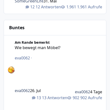
SomeGreenLife
31. Mai
12 Antworten
1.961 Aufrufe
Buntes
Wie bewegt man Möbel?
Am Rande bemerkt
Wie bewegt man Möbel?
eva0062
·
eva0062
26. Jul
eva0062
4 Tage
13 Antworten
902 Aufrufe
Was macht das Wetter bei euch?