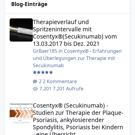
Blog-Einträge
Therapieverlauf und Spritzenintervalle mit Cosentyx®(S
Therapieverlauf und
Spritzenintervalle mit
Cosentyx®(Secukinumab) vom
13.03.2017 bis Dez. 2021
GrBaer185
in
Cosentyx® - Erfahrungen
und Überlegungen zur Therapie mit
Secukinumab
2 Kommentare
7.201 Aufrufe
Cosentyx® (Secukinumab) - Studien zur Therapie der Plaqu
Cosentyx® (Secukinumab) -
Studien zur Therapie der Plaque-
Psoriasis, ankylosierender
Spondylitis, Psoriasis bei Kindern
- eine Übersicht