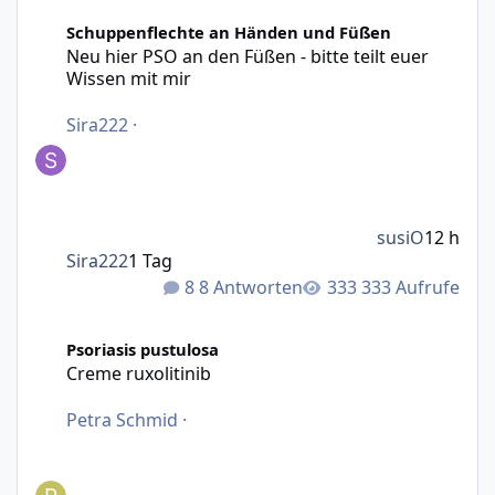
Neu hier PSO an den Füßen - bitte teilt euer Wissen mit m
Schuppenflechte an Händen und Füßen
Neu hier PSO an den Füßen - bitte teilt euer
Wissen mit mir
Sira222
·
susiO
12 h
Sira222
1 Tag
8 Antworten
333 Aufrufe
Creme ruxolitinib
Psoriasis pustulosa
Creme ruxolitinib
Petra Schmid
·