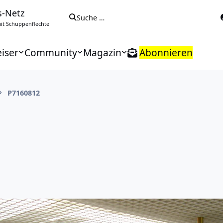
s-Netz
Suche …
t Schuppenflechte
iser
Community
Magazin
Abonnieren
P7160812