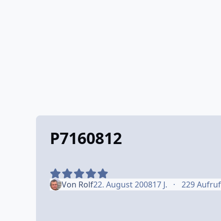
P7160812
Von
Rolf
22. August 2008
17 J.
229 Aufru