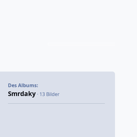
Des Albums:
Smrdaky
· 13 Bilder