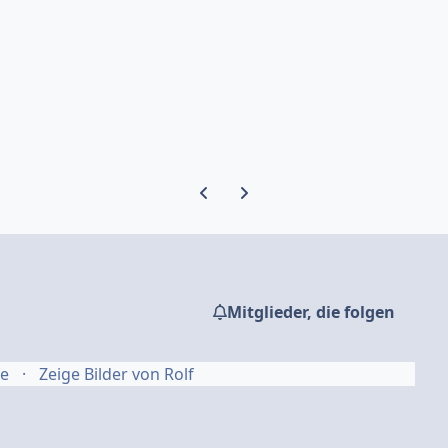
Vorherige Karussell-Folie
Nächste Karussell-Folie
Mitglieder, die folgen
fe
Zeige Bilder von Rolf