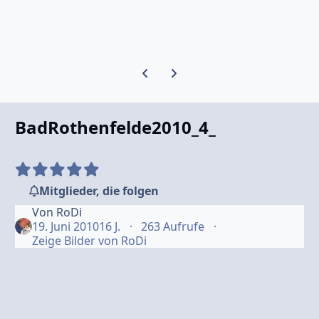
Vorherige Karussell-Folie
Nächste Karussell-Folie
BadRothenfelde2010_4_
Mitglieder, die folgen
Von
RoDi
19. Juni 2010
16 J.
263 Aufrufe
Zeige Bilder von RoDi