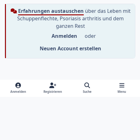
Erfahrungen austauschen
über das Leben mit
Schuppenflechte, Psoriasis arthritis und dem
ganzen Rest
Anmelden
oder
Neuen Account erstellen
Heller Modus
Dunkler Modus
Systemeinstellung
f
i
y
Anmelden
Registrieren
Suche
Menu
a
n
o
Sprache
Datenschutzerklärung
Kontakt
c
s
u
e
t
t
Cookies
RSS
b
a
u
Informationen im Psoriasis-Netz sollen dich beim Umgang
o
g
b
mit deiner Gesundheit unterstützen. Sie sollen und können
o
r
e
nicht als professionelle Behandlung oder Beratung