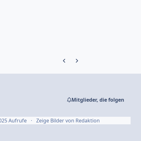
Vorherige Karussell-Folie
Nächste Karussell-Folie
Mitglieder, die folgen
025 Aufrufe
Zeige Bilder von Redaktion