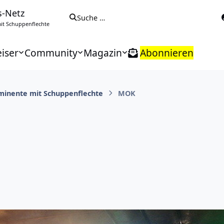
s-Netz
Suche …
t Schuppenflechte
iser
Community
Magazin
Abonnieren
minente mit Schuppenflechte
MOK