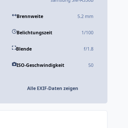
samsung SM-A536B
Brennweite
5.2 mm
Belichtungszeit
1/100
Blende
f/1.8
ISO-Geschwindigkeit
50
Alle EXIF-Daten zeigen