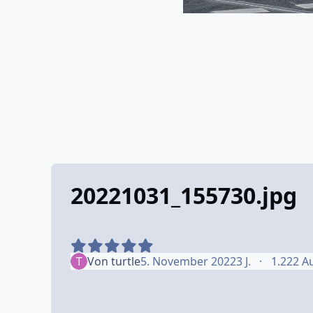
20221031_155730.jpg
Von
turtle
5. November 2022
3 J.
1.222 A