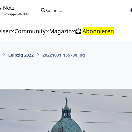
s-Netz
Suche …
t Schuppenflechte
iser
Community
Magazin
Abonnieren
Leipzig 2022
20221031_155730.jpg