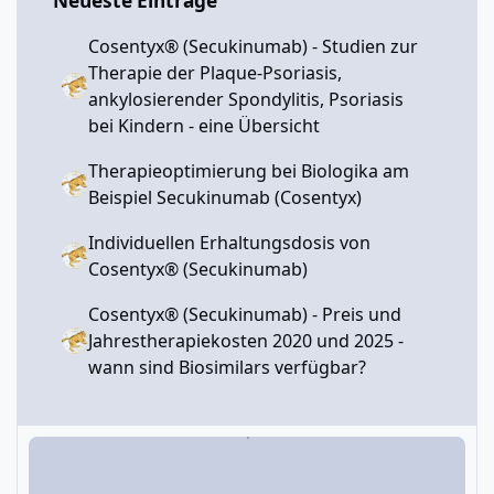
Neueste Einträge
einen entzündeten kleinen Finger - siehe
hierzu auch meine früheren Blog-
Cosentyx® (Secukinumab) - Studien zur
Beiträge:
Lungenentzündung begünstigt
Therapie der Plaque-Psoriasis,
durch Secukinumab (Cosentyx
)? -
®
ankylosierender Spondylitis, Psoriasis
Cosentyx
(Secukinumab, AIN457) -
bei Kindern - eine Übersicht
®
Psoriasis-Netz
und ...
Therapieoptimierung bei Biologika am
Beispiel Secukinumab (Cosentyx)
Nachdem ich im Juli 2017 wegen einem
grippalen Infekt den Spritzenabstand auf 5
Individuellen Erhaltungsdosis von
Wochen verlängert hatte und die Haut nicht
Cosentyx® (Secukinumab)
negativ reagierte, blieb ich versuchsweise bei
einem (ca.) 5 Wochenabstand.
Cosentyx® (Secukinumab) - Preis und
Auch mit dem größeren Spritzenabstand von
Jahrestherapiekosten 2020 und 2025 -
5 Wochen blieb mein Hautzustand für mich
wann sind Biosimilars verfügbar?
sehr zufriedenstellend und stabil.
Hier im Einzelnen die Spritzenintervalle,
Impfungen und Erkrankungen: