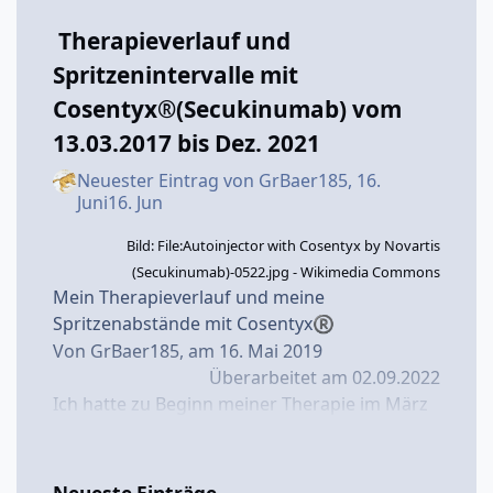
Therapieverlauf und
Spritzenintervalle mit
Cosentyx®(Secukinumab) vom
13.03.2017 bis Dez. 2021
Neuester Eintrag von
GrBaer185
,
16.
Juni
16. Jun
Bild: File:Autoinjector with Cosentyx by Novartis
(Secukinumab)-0522.jpg - Wikimedia Commons
Mein Therapieverlauf und meine
Spritzenabstände mit Cosentyx
®
Von GrBaer185, am 16. Mai 2019
Überarbeitet am 02.09.2022
Ich hatte zu Beginn meiner Therapie im März
2017
mit Cosentyx
schnell guten Erfolg,
®
aber auch neurodermitisartige, juckende
Hautveränderungen in den Armbeugen und