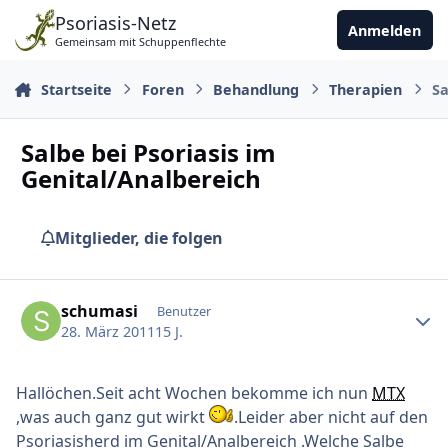
Zu Inhalt springen
Psoriasis-Netz
Anmelden
Gemeinsam mit Schuppenflechte
Startseite
Foren
Behandlung
Therapien
Sa
Salbe bei Psoriasis im
Genital/Analbereich
Mitglieder, die folgen
Ersteller-Statistik
schumasi
Benutzer
28. März 2011
15 J.
Hallöchen.Seit acht Wochen bekomme ich nun
MTX
,was auch ganz gut wirkt
.Leider aber nicht auf den
Psoriasisherd im Genital/Analbereich .Welche Salbe