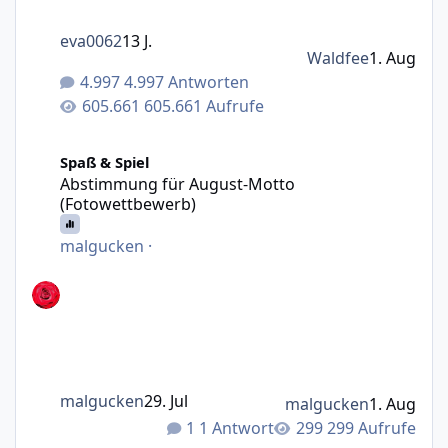
eva0062
13 J.
Waldfee
1. Aug
4.997 Antworten
605.661 Aufrufe
Abstimmung für August-Motto (Fotowettbewerb)
Spaß & Spiel
Abstimmung für August-Motto
(Fotowettbewerb)
malgucken
·
malgucken
29. Jul
malgucken
1. Aug
1 Antwort
299 Aufrufe