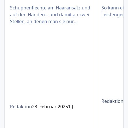
Schuppenflechte am Haaransatz und
So kann eine
auf den Händen – und damit an zwei
Leistengege
Stellen, an denen man sie nur
schwer verbergen kann
Redaktion
1
Redaktion
23. Februar 2025
1 J.