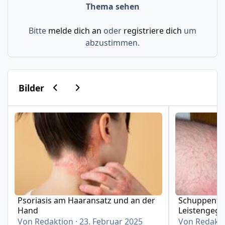
Thema sehen
Bitte
melde dich an
oder
registriere dich
um
abzustimmen.
Vorherige Karussell-Folie
Nächste Karussell-Folie
Bilder
Psoriasis am Haaransatz und an der Hand
Schuppenflech
Psoriasis am Haaransatz und an der
Schuppenfle
Hand
Leistengeg
Von
Redaktion
·
23. Februar 2025
Von
Redakt