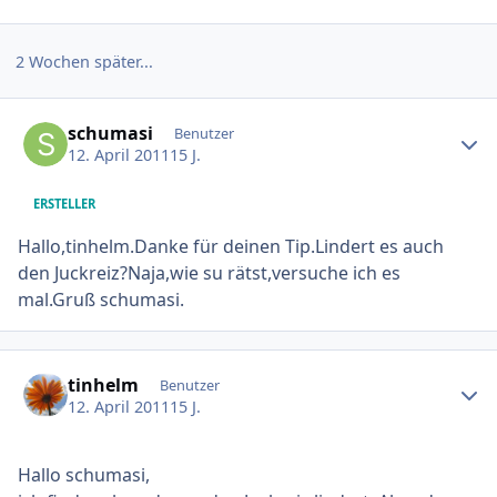
2 Wochen später...
Ersteller-Statistik
schumasi
Benutzer
12. April 2011
15 J.
ERSTELLER
Hallo,tinhelm.Danke für deinen Tip.Lindert es auch
den Juckreiz?Naja,wie su rätst,versuche ich es
mal.Gruß schumasi.
Ersteller-Statistik
tinhelm
Benutzer
12. April 2011
15 J.
Hallo schumasi,