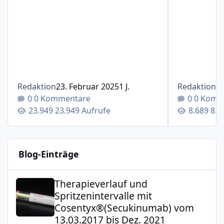
Redaktion
23. Februar 2025
1 J.
Redaktion
1
0 Kommentare
0 Komm
23.949 Aufrufe
8.6
Blog-Einträge
Therapieverlauf und Spritzenintervalle mit Cosentyx®(S
Therapieverlauf und
Spritzenintervalle mit
Cosentyx®(Secukinumab) vom
13.03.2017 bis Dez. 2021