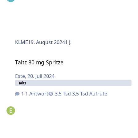
KLME
19. August 2024
1 J.
Taltz 80 mg Spritze
Taltz 80 mg Spritze
Este
,
20. Juli 2024
Taltz
1 Antwort
3,5 Tsd Aufrufe