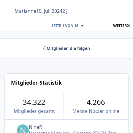
Marianne
15. Juli 2024
2 J.
L
SEITE 1 VON 16
WEITER
Mitglieder, die folgen
Mitglieder-Statistik
34.322
4.266
Mitglieder gesamt
Meiste Nutzer online
NinaR