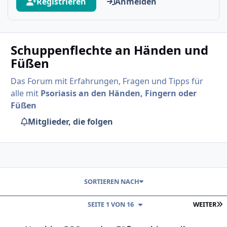
Registrieren
Anmelden
Schuppenflechte an Händen und
Füßen
Das Forum mit Erfahrungen, Fragen und Tipps für
alle mit
Psoriasis an den Händen, Fingern oder
Füßen
Mitglieder, die folgen
SORTIEREN NACH
L
SEITE 1 VON 16
WEITER
Neu hier PSO an den Füßen - bitte teilt euer Wissen mit mir