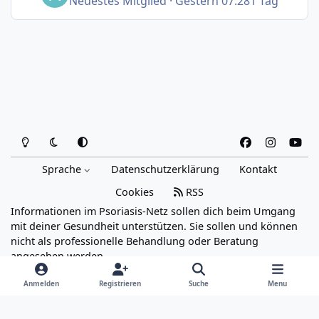
Neuestes Mitglied
·
Gestern 07:28
1 Tag
Heller Modus
Dunkler Modus
Systemeinstellung
f
i
y
a
n
o
Sprache
Datenschutzerklärung
Kontakt
c
s
u
e
t
t
Cookies
RSS
b
a
u
Informationen im Psoriasis-Netz sollen dich beim Umgang
o
g
b
mit deiner Gesundheit unterstützen. Sie sollen und können
o
r
e
nicht als professionelle Behandlung oder Beratung
angesehen werden.
k
a
Powered by
Invision Community
m
Anmelden
Registrieren
Suche
Menu