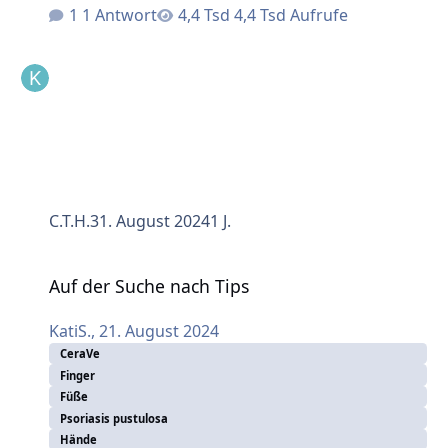
1 Antwort
4,4 Tsd Aufrufe
C.T.H.
31. August 2024
1 J.
Auf der Suche nach Tips
Auf der Suche nach Tips
KatiS.
,
21. August 2024
CeraVe
Finger
Füße
Psoriasis pustulosa
Hände