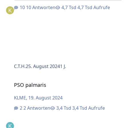
10 Antworten
4,7 Tsd Aufrufe
C.T.H.
25. August 2024
1 J.
PSO palmaris
PSO palmaris
KLME
,
19. August 2024
2 Antworten
3,4 Tsd Aufrufe