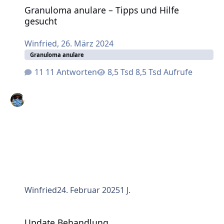
Granuloma anulare – Tipps und Hilfe
gesucht
Winfried
,
26. März 2024
Granuloma anulare
11 Antworten
8,5 Tsd Aufrufe
Winfried
24. Februar 2025
1 J.
Update Behandlung
Update Behandlung