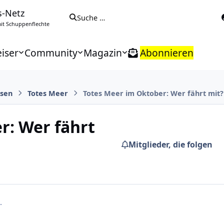
s-Netz
Suche …
t Schuppenflechte
iser
Community
Magazin
Abonnieren
isen
Totes Meer
Totes Meer im Oktober: Wer fährt mit?
r: Wer fährt
Mitglieder, die folgen
.