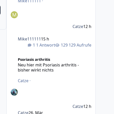
Mike111111
·
Catze
12 h
Mike111111
15 h
1 Antwort
129 Aufrufe
Neu hier mit Psoriasis arthritis - bisher wirkt nichts
Psoriasis arthritis
Neu hier mit Psoriasis arthritis -
bisher wirkt nichts
Catze
·
Catze
12 h
Catze
26. Mär