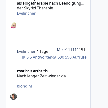
als Folgetherapie nach Beendigung
der Skyrizi Therapie
Evelinchen
·
Mike111111
15 h
Evelinchen
4 Tage
5 Antworten
590 Aufrufe
Nach langer Zeit wieder da
Psoriasis arthritis
Nach langer Zeit wieder da
blondini
·