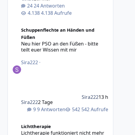
24 Antworten
4.138 Aufrufe
Neu hier PSO an den Füßen - bitte teilt euer Wissen mit 
Schuppenflechte an Händen und
Füßen
Neu hier PSO an den Füßen - bitte
teilt euer Wissen mit mir
Sira222
·
Sira222
13 h
Sira222
2 Tage
9 Antworten
542 Aufrufe
Lichtherapie funktioniert nicht mehr als Folgetherapie
Lichttherapie
Lichtherapie funktioniert nicht mehr