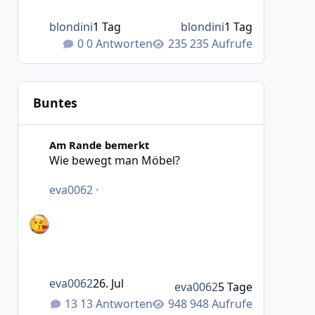
blondini
1 Tag
blondini
1 Tag
0 Antworten
235 Aufrufe
Buntes
Wie bewegt man Möbel?
Am Rande bemerkt
Wie bewegt man Möbel?
eva0062
·
eva0062
26. Jul
eva0062
5 Tage
13 Antworten
948 Aufrufe