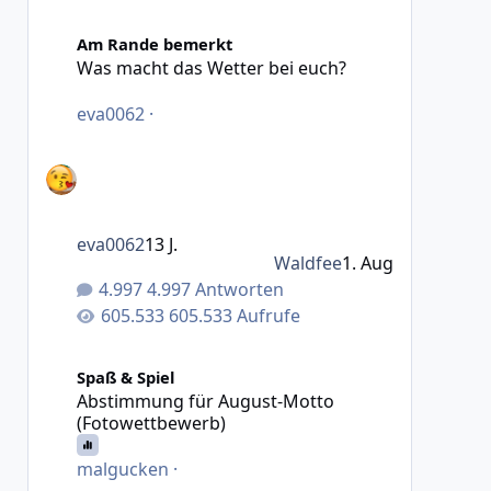
Was macht das Wetter bei euch?
Am Rande bemerkt
Was macht das Wetter bei euch?
eva0062
·
eva0062
13 J.
Waldfee
1. Aug
4.997 Antworten
605.533 Aufrufe
Abstimmung für August-Motto (Fotowettbewerb)
Spaß & Spiel
Abstimmung für August-Motto
(Fotowettbewerb)
malgucken
·