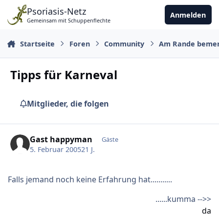
Zu Inhalt springen
Psoriasis-Netz
Anmelden
Gemeinsam mit Schuppenflechte
Startseite
Foren
Community
Am Rande beme
Tipps für Karneval
Mitglieder, die folgen
Gast happyman
Gäste
5. Februar 2005
21 J.
Falls jemand noch keine Erfahrung hat...........
......kumma -->>
da