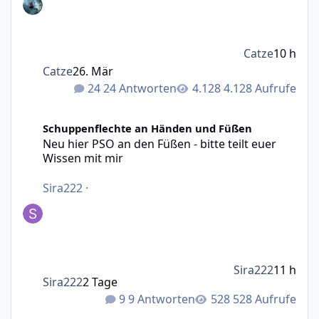
Catze
10 h
Catze
26. Mär
24 Antworten
4.128 Aufrufe
Neu hier PSO an den Füßen - bitte teilt euer Wissen mit m
Schuppenflechte an Händen und Füßen
Neu hier PSO an den Füßen - bitte teilt euer
Wissen mit mir
Sira222
·
Sira222
11 h
Sira222
2 Tage
9 Antworten
528 Aufrufe