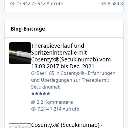
23.942 Aufrufe
8.6
Blog-Einträge
Therapieverlauf und Spritzenintervalle mit Cosentyx®(S
Therapieverlauf und
Spritzenintervalle mit
Cosentyx®(Secukinumab) vom
13.03.2017 bis Dez. 2021
GrBaer185
in
Cosentyx® - Erfahrungen
und Überlegungen zur Therapie mit
Secukinumab
2 Kommentare
7.214 Aufrufe
Cosentyx® (Secukinumab) - Studien zur Therapie der Plaqu
Cosentyx® (Secukinumab) -