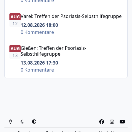
0 Kommentare
Varel: Treffen der Psoriasis-Selbsthilfegruppe
Varel: Treffen der Psoriasis-Selbsthilfegruppe
AUG
12
12.08.2026 18:00
0 Kommentare
Gießen: Treffen der Psoriasis-Selbsthilfegruppe
Gießen: Treffen der Psoriasis-
AUG
Selbsthilfegruppe
13
13.08.2026 17:30
0 Kommentare
Heller Modus
Dunkler Modus
Systemeinstellung
f
i
y
a
n
o