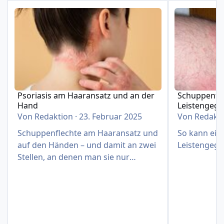
Psoriasis am Haaransatz und an der Hand
Schuppenflech
Psoriasis am Haaransatz und an der
Schuppenfle
Hand
Leistengeg
Von
Redaktion
·
23. Februar 2025
Von
Redakt
Schuppenflechte am Haaransatz und
So kann eine
auf den Händen – und damit an zwei
Leistengege
Stellen, an denen man sie nur
schwer verbergen kann