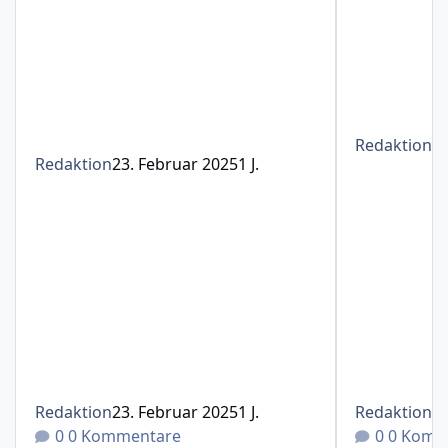
Redaktion
1
Redaktion
23. Februar 2025
1 J.
Redaktion
23. Februar 2025
1 J.
Redaktion
1
0 Kommentare
0 Komm