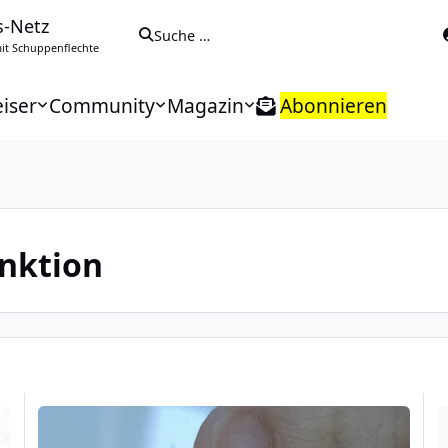
s-Netz
Suche …
t Schuppenflechte
iser
Community
Magazin
Abonnieren
nktion
Hallo in die Runde :-)
Aur