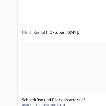
Ulrich Kempf
1. Oktober 2024
1 J.
Schilddrüse und Psoriasis arthritis?
Schilddrüse und Psoriasis arthritis?
eva89
·
19. Februar 2014