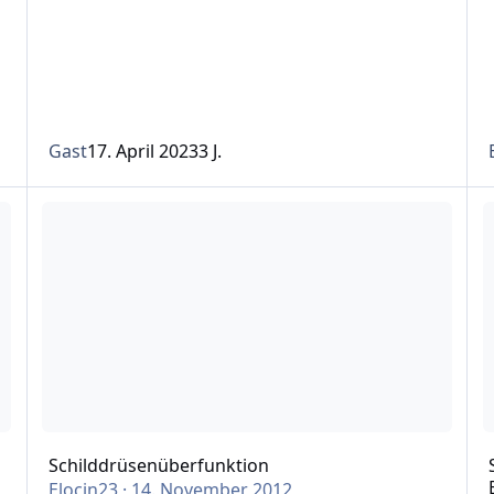
Gast
17. April 2023
3 J.
Schilddrüsenüberfunktion
Sc
Schilddrüsenüberfunktion
Elocin23
·
14. November 2012