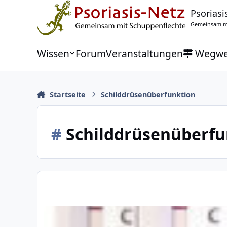
Zu Inhalt springen
Psoriasi
Gemeinsam mi
Wissen
Forum
Veranstaltungen
Wegwe
Startseite
Schilddrüsenüberfunktion
#
Schilddrüsenüberfu
Psoriasis und Schilddrüse?