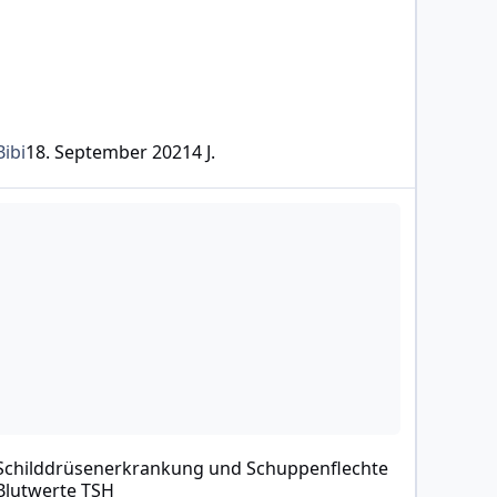
Bibi
18. September 2021
4 J.
hilddrüsenerkrankung und Schuppenflechte Blutwerte TSH
Schilddrüsenerkrankung und Schuppenflechte
Blutwerte TSH