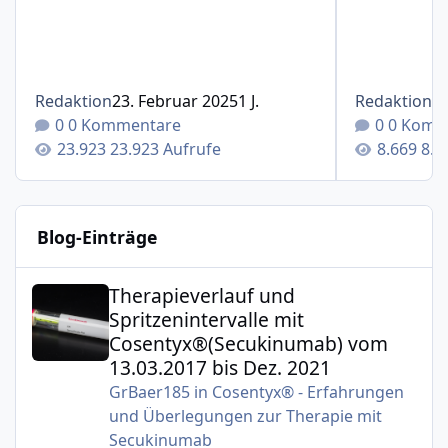
Redaktion
23. Februar 2025
1 J.
Redaktion
1
0 Kommentare
0 Komm
23.923 Aufrufe
8.6
Blog-Einträge
Therapieverlauf und Spritzenintervalle mit Cosentyx®(S
Therapieverlauf und
Spritzenintervalle mit
Cosentyx®(Secukinumab) vom
13.03.2017 bis Dez. 2021
GrBaer185
in
Cosentyx® - Erfahrungen
und Überlegungen zur Therapie mit
Secukinumab