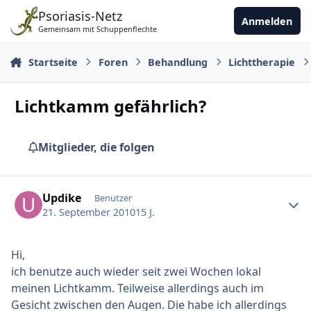
Zu Inhalt springen
Psoriasis-Netz
Anmelden
Gemeinsam mit Schuppenflechte
Startseite
Foren
Behandlung
Lichttherapie
Lichtkamm gefährlich?
Mitglieder, die folgen
Ersteller-Statistik
Updike
Benutzer
21. September 2010
15 J.
Hi,
ich benutze auch wieder seit zwei Wochen lokal
meinen Lichtkamm. Teilweise allerdings auch im
Gesicht zwischen den Augen. Die habe ich allerdings