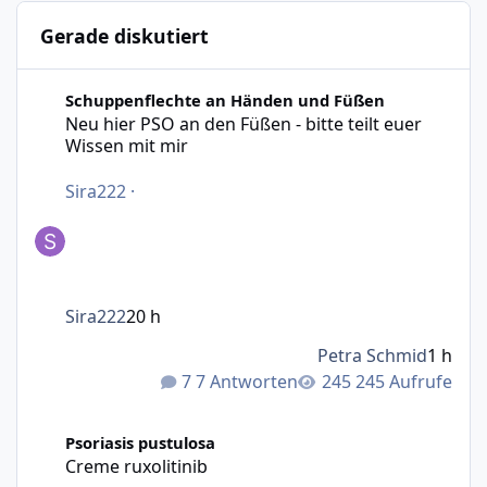
Gerade diskutiert
Neu hier PSO an den Füßen - bitte teilt euer Wissen mit m
Schuppenflechte an Händen und Füßen
Neu hier PSO an den Füßen - bitte teilt euer
Wissen mit mir
Sira222
·
Sira222
20 h
Petra Schmid
1 h
7 Antworten
245 Aufrufe
Creme ruxolitinib
Psoriasis pustulosa
Creme ruxolitinib