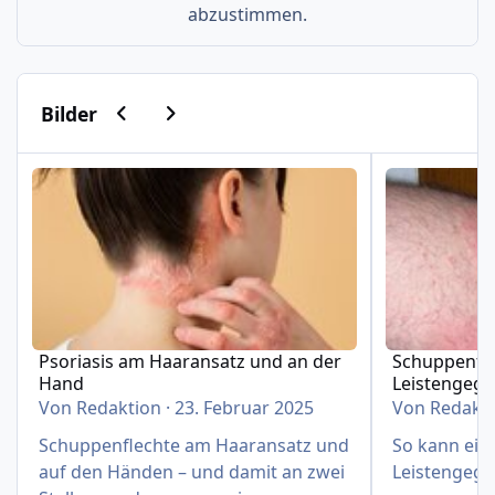
abzustimmen.
Vorherige Karussell-Folie
Nächste Karussell-Folie
Bilder
Psoriasis am Haaransatz und an der Hand
Schuppenflech
Psoriasis am Haaransatz und an der
Schuppenfle
Hand
Leistengeg
Von
Redaktion
·
23. Februar 2025
Von
Redakt
Schuppenflechte am Haaransatz und
So kann eine
auf den Händen – und damit an zwei
Leistengege