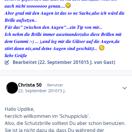
auch nicht soooooooo genau....
Aber grad mit den Augen ist das so ne Sache,also ich würd die
Brille aufsetzen..
Für das" zwischen den Augen"...ein Tip von mir...
Ich nehm die Brille immer auseinander(also diese Brillen mit
dem Gummi :-) ... ),und leg mir die Gläser auf die Augen,da
stört dann nix,und deine Augen sind geschützt...
liebe Grüße
Bearbeitet (
22. September 2010
15 J.
von Gast)
Ersteller-Statistik
Christa 50
Benutzer
22. September 2010
15 J.
Hallo Updike,
herzlich willkommen im 'Schuppiclub'.
Also, die Schutzbrille solltest Du aber schon benutzen.
Sie ist ja nicht dazu da, dass Du während der