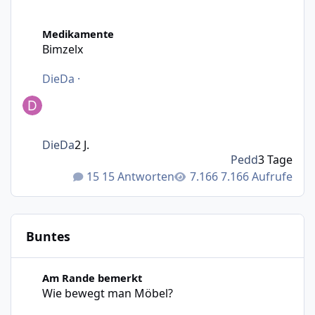
Bimzelx
Medikamente
Bimzelx
DieDa
·
DieDa
2 J.
Pedd
3 Tage
15 Antworten
7.166 Aufrufe
Buntes
Wie bewegt man Möbel?
Am Rande bemerkt
Wie bewegt man Möbel?