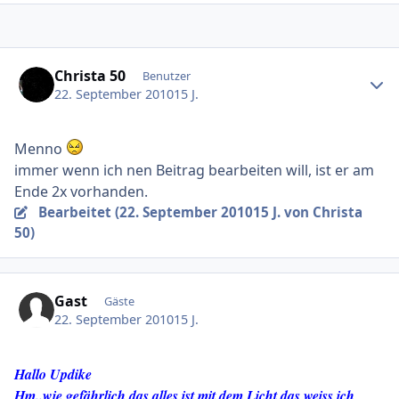
Ersteller-Statistik
Christa 50
Benutzer
22. September 2010
15 J.
Menno
immer wenn ich nen Beitrag bearbeiten will, ist er am
Ende 2x vorhanden.
Bearbeitet (
22. September 2010
15 J.
von Christa
50)
Gast
Gäste
22. September 2010
15 J.
Hallo Updike
Hm..wie gefährlich das alles ist mit dem Licht,das weiss ich