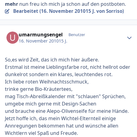
mehr
nun freu ich mich ja schon auf den postboten.
Bearbeitet (
16. November 2010
15 J.
von Sorriso)
Ersteller-Statistik
umarmungsengel
Benutzer
16. November 2010
15 J.
So,es wird Zeit, das ich mich hier äußere.
Erstmal ist meine Lieblingsfarbe rot, nicht hellrot oder
dunkelrot sondern ein klares, leuchtendes rot.
Ich liebe roten Weihnachtsschmuck,
trinke gerne Bio-Kräutertees,
mag Tisch-Abreißkalender mit "schlauen" Sprüchen,
umgebe mich gerne mit Design-Sachen
und brauche eine Alepo-Olivenseife für meine Hände.
Jetzt hoffe ich, das mein Wichtel-Elternteil einige
Annregungen bekommen hat und wünsche allen
Wichtlern viel Spaß und Freude.