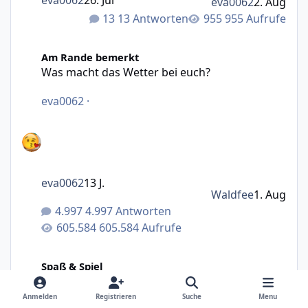
eva0062
26. Jul
eva0062
2. Aug
13 Antworten
955 Aufrufe
Was macht das Wetter bei euch?
Am Rande bemerkt
Was macht das Wetter bei euch?
eva0062
·
eva0062
13 J.
Waldfee
1. Aug
4.997 Antworten
605.584 Aufrufe
Abstimmung für August-Motto (Fotowettbewerb)
Spaß & Spiel
Abstimmung für August-Motto
(Fotowettbewerb)
Anmelden
Registrieren
Suche
Menu