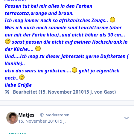
Passen tut bei mir alles in den Farben
terracotta,orange und braun.
Ich mag immer noch so afrikanisches Zeugs..
Was ich auch noch sammle sind Leuchttürme (aber
nur mit der Farbe blau)..und nicht höher als 30 cm...
sonst passen die nicht auf meinen Hochschrank in
der Küche....
Und....ich mag zu dieser Jahreszeit gerne Duftkerzen (
Vanille)..
also das wars im gröbsten....
geht ja eigentlich
noch..
liebe Grüße
Bearbeitet (
15. November 2010
15 J.
von Gast)
Ersteller-Statistik
Matjes
Moderatoren
15. November 2010
15 J.