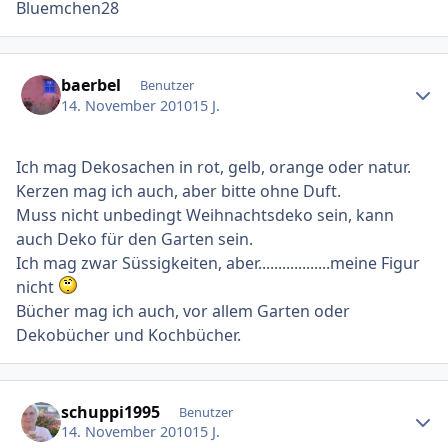
Bluemchen28
Ersteller-Statistik
baerbel
Benutzer
14. November 2010
15 J.
Ich mag Dekosachen in rot, gelb, orange oder natur.
Kerzen mag ich auch, aber bitte ohne Duft.
Muss nicht unbedingt Weihnachtsdeko sein, kann
auch Deko für den Garten sein.
Ich mag zwar Süssigkeiten, aber..................meine Figur
nicht
Bücher mag ich auch, vor allem Garten oder
Dekobücher und Kochbücher.
Ersteller-Statistik
schuppi1995
Benutzer
14. November 2010
15 J.