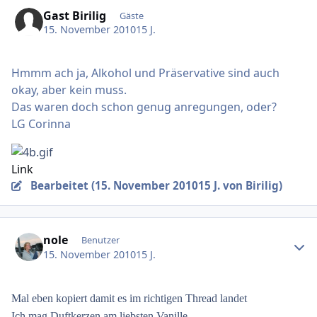
Gast Birilig
Gäste
15. November 2010
15 J.
Hmmm ach ja, Alkohol und Präservative sind auch
okay, aber kein muss.
Das waren doch schon genug anregungen, oder?
LG Corinna
Link
Bearbeitet (
15. November 2010
15 J.
von Birilig)
Ersteller-Statistik
nole
Benutzer
15. November 2010
15 J.
Mal eben kopiert damit es im richtigen Thread landet
Ich mag Duftkerzen am liebsten Vanille.