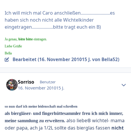
Ich will mich mal Caro anschließen.........................es
haben sich noch nicht alle Wichtelkinder
eingetragen..................bitte tragt euch ein B)
Ja genau,
bitte bitte
eintragen.
Liebe Grüße
Bella
Bearbeitet (
16. November 2010
15 J.
von Bella52)
Ersteller-Statistik
Sorriso
Benutzer
16. November 2010
15 J.
so nun darf ich meine leidenschaft mal schreiben
als biergläser- und fingerhüttesammler freu ich mich immer,
also liebe® wichtel- mama
meine sammlung zu erweitern.
oder papa, ach ja 1/2L sollte das bierglas fassen
nicht