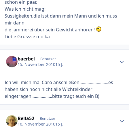
schon ein paar.
Was ich nicht mag:
Süssigkeiten,die isst dann mein Mann und ich muss
mir dann
die Jammerei über sein Gewicht anhören!
Liebe Grüssse moika
Ersteller-Statistik
baerbel
Benutzer
15. November 2010
15 J.
Ich will mich mal Caro anschließen.........................es
haben sich noch nicht alle Wichtelkinder
eingetragen..................bitte tragt euch ein B)
Ersteller-Statistik
Bella52
Benutzer
16. November 2010
15 J.