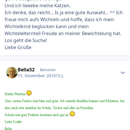
Und ich lieeebe meine Katzen.
Ich denke, das reicht... Is ja eine gute Auswahl... ^^ Ich
freue mich aufs Wichteln und hoffe, dass ich mein
Wichtelkind beglücken kann und mein
Wichtelelternteil Freude an meiner Bewichtelung hat.
Los geht die Suche!
Liebe Grüße
Ersteller-Statistik
Bella52
Benutzer
15. November 2010
15 J.
Danke Martina
.
Also, meine Farben sind blau und grün. Ich sammle Buddha-Statuen und Elefanten, bin
aber auch sehr dankbar für Schals, Tücher und alles an Porzellan.
Schoki und gute Pralinen kommen auch gut an
.
Liebe Grüße
Bella