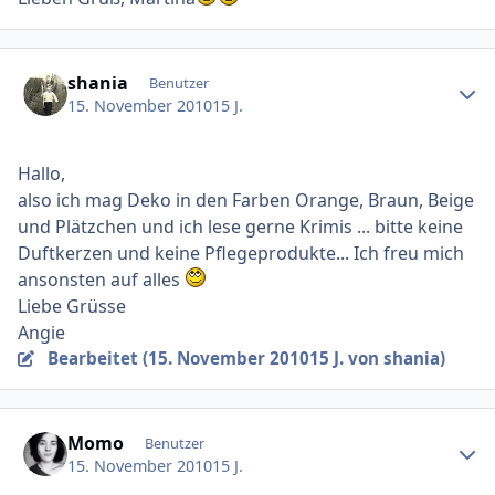
Ersteller-Statistik
shania
Benutzer
15. November 2010
15 J.
Hallo,
also ich mag Deko in den Farben Orange, Braun, Beige
und Plätzchen und ich lese gerne Krimis ... bitte keine
Duftkerzen und keine Pflegeprodukte... Ich freu mich
ansonsten auf alles
Liebe Grüsse
Angie
Bearbeitet (
15. November 2010
15 J.
von shania)
Ersteller-Statistik
Momo
Benutzer
15. November 2010
15 J.