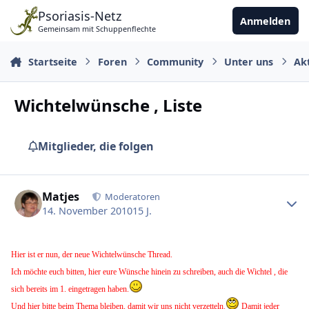
Zu Inhalt springen
Psoriasis-Netz
Anmelden
Gemeinsam mit Schuppenflechte
Startseite
Foren
Community
Unter uns
Ak
Wichtelwünsche , Liste
Mitglieder, die folgen
Ersteller-Statistik
Matjes
Moderatoren
14. November 2010
15 J.
Hier ist er nun, der neue Wichtelwünsche Thread.
Ich möchte euch bitten, hier eure Wünsche hinein zu schreiben, auch die Wichtel , die
sich bereits im 1. eingetragen haben.
Und hier bitte beim Thema bleiben, damit wir uns nicht verzetteln.
Damit jeder