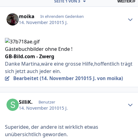
L
SEITE 1 VON 3
WEITER
Ersteller-Statistik
moika
In ehrendem Gedenken
14. November 2010
15 J.
Gästebuchbilder ohne Ende !
GB-Bild.com - Zwerg
Danke Martina,wäre eine grosse Hilfe,hoffentlich trägt
sich jetzt auch jeder ein.
Bearbeitet (
14. November 2010
15 J.
von moika)
Ersteller-Statistik
SilliK.
Benutzer
14. November 2010
15 J.
Superidee, der andere ist wirklich etwas
unübersichtlich geworden.