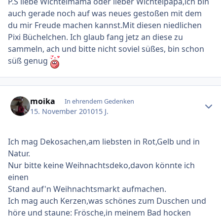
P.S liebe Wichtelmama oder lieber Wichtelpapa,ich bin
auch gerade noch auf was neues gestoßen mit dem
du mir Freude machen kannst.Mit diesen niedlichen
Pixi Büchelchen. Ich glaub fang jetz an diese zu
sammeln, ach und bitte nicht soviel süßes, bin schon
süß genug
Ersteller-Statistik
moika
In ehrendem Gedenken
15. November 2010
15 J.
Ich mag Dekosachen,am liebsten in Rot,Gelb und in
Natur.
Nur bitte keine Weihnachtsdeko,davon könnte ich
einen
Stand auf'n Weihnachtsmarkt aufmachen.
Ich mag auch Kerzen,was schönes zum Duschen und
höre und staune: Frösche,in meinem Bad hocken