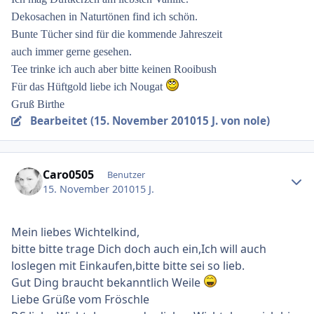
Dekosachen in Naturtönen find ich schön.
Bunte Tücher sind für die kommende Jahreszeit
auch immer gerne gesehen.
Tee trinke ich auch aber bitte keinen Rooibush
Für das Hüftgold liebe ich Nougat
Gruß Birthe
Bearbeitet (
15. November 2010
15 J.
von nole)
Ersteller-Statistik
Caro0505
Benutzer
15. November 2010
15 J.
Mein liebes Wichtelkind,
bitte bitte trage Dich doch auch ein,Ich will auch
loslegen mit Einkaufen,bitte bitte sei so lieb.
Gut Ding braucht bekanntlich Weile
Liebe Grüße vom Fröschle