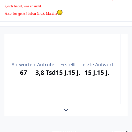
gleich findet, was er sucht.
Also, los gehts! lieben Gruß, Martina
T
Antworten
Aufrufe
Erstellt
Letzte Antwort
67
3,8 Tsd
15 J.
15 J.
15 J.
15 J.
Themenansicht erweitern