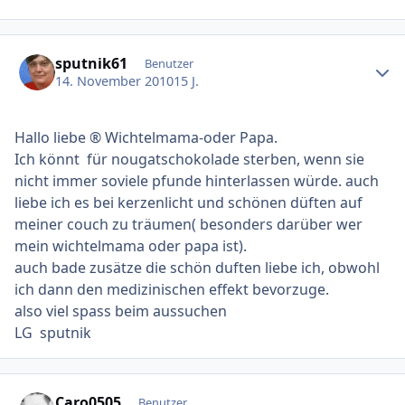
Ersteller-Statistik
sputnik61
Benutzer
14. November 2010
15 J.
Hallo liebe ® Wichtelmama-oder Papa.
Ich könnt für nougatschokolade sterben, wenn sie
nicht immer soviele pfunde hinterlassen würde. auch
liebe ich es bei kerzenlicht und schönen düften auf
meiner couch zu träumen( besonders darüber wer
mein wichtelmama oder papa ist).
auch bade zusätze die schön duften liebe ich, obwohl
ich dann den medizinischen effekt bevorzuge.
also viel spass beim aussuchen
LG sputnik
Ersteller-Statistik
Caro0505
Benutzer