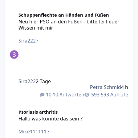
Neu hier PSO an den Füßen - bitte teilt euer Wissen mit m
Schuppenflechte an Händen und Füßen
Neu hier PSO an den Füßen - bitte teilt euer
Wissen mit mir
Sira222
·
Sira222
2 Tage
Petra Schmid
4 h
10 Antworten
593 Aufrufe
Hallo was könnte das sein ?
Psoriasis arthritis
Hallo was könnte das sein ?
Mike111111
·