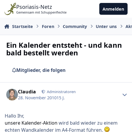
Zu Inhalt springen
Psoriasis-Netz
Anmelden
Gemeinsam mit Schuppenflechte
Startseite
Foren
Community
Unter uns
Ak
Ein Kalender entsteht - und kann
bald bestellt werden
Mitglieder, die folgen
Ersteller-Statistik
Claudia
Administratoren
28. November 2010
15 J.
Hallo Ihr,
unsere Kalender-Aktion
wird bald wieder zu einem
echten Wandkalender im A4-Format führen.