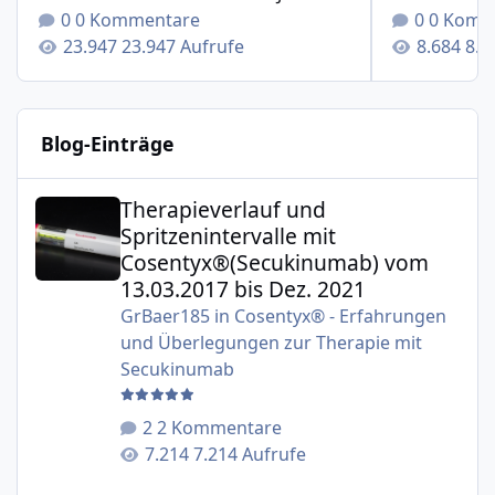
0 Kommentare
0 Komm
23.947 Aufrufe
8.6
Blog-Einträge
Therapieverlauf und Spritzenintervalle mit Cosentyx®(S
Therapieverlauf und
Spritzenintervalle mit
Cosentyx®(Secukinumab) vom
13.03.2017 bis Dez. 2021
GrBaer185
in
Cosentyx® - Erfahrungen
und Überlegungen zur Therapie mit
Secukinumab
2 Kommentare
7.214 Aufrufe