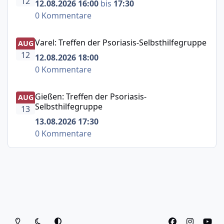
12
12.08.2026 16:00
bis
17:30
0 Kommentare
Varel: Treffen der Psoriasis-Selbsthilfegruppe
Varel: Treffen der Psoriasis-Selbsthilfegruppe
AUG
12
12.08.2026 18:00
0 Kommentare
Gießen: Treffen der Psoriasis-Selbsthilfegruppe
Gießen: Treffen der Psoriasis-
AUG
Selbsthilfegruppe
13
13.08.2026 17:30
0 Kommentare
Heller Modus
Dunkler Modus
Systemeinstellung
f
i
y