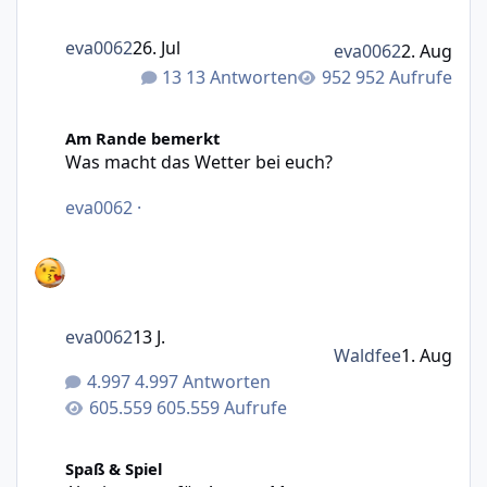
eva0062
26. Jul
eva0062
2. Aug
13 Antworten
952 Aufrufe
Was macht das Wetter bei euch?
Am Rande bemerkt
Was macht das Wetter bei euch?
eva0062
·
eva0062
13 J.
Waldfee
1. Aug
4.997 Antworten
605.559 Aufrufe
Abstimmung für August-Motto (Fotowettbewerb)
Spaß & Spiel