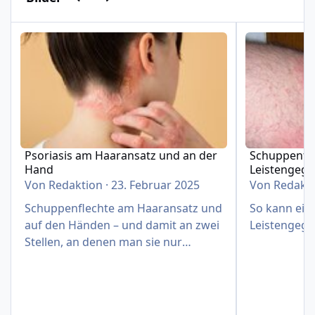
Psoriasis am Haaransatz und an der Hand
Schuppenflech
Psoriasis am Haaransatz und an der
Schuppenfle
Hand
Leistengeg
Von
Redaktion
·
23. Februar 2025
Von
Redakt
Schuppenflechte am Haaransatz und
So kann eine
auf den Händen – und damit an zwei
Leistengege
Stellen, an denen man sie nur
schwer verbergen kann