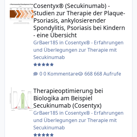
Cosentyx® (Secukinumab) - Studien zur Therapie der Plaqu
Cosentyx® (Secukinumab) -
Studien zur Therapie der Plaque-
Psoriasis, ankylosierender
Spondylitis, Psoriasis bei Kindern
- eine Übersicht
GrBaer185
in
Cosentyx® - Erfahrungen
und Überlegungen zur Therapie mit
Secukinumab
0 Kommentare
668 Aufrufe
Therapieoptimierung bei Biologika am Beispiel Secukinu
Therapieoptimierung bei
Biologika am Beispiel
Secukinumab (Cosentyx)
GrBaer185
in
Cosentyx® - Erfahrungen
und Überlegungen zur Therapie mit
Secukinumab