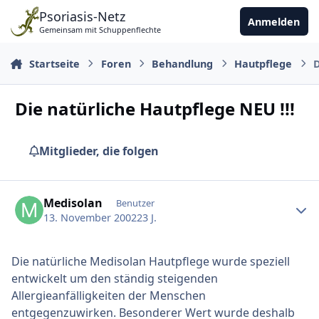
Zu Inhalt springen
Psoriasis-Netz
Anmelden
Gemeinsam mit Schuppenflechte
Startseite
Foren
Behandlung
Hautpflege
D
Die natürliche Hautpflege NEU !!!
Mitglieder, die folgen
Ersteller-Statistik
Medisolan
Benutzer
13. November 2002
23 J.
Die natürliche Medisolan Hautpflege wurde speziell
entwickelt um den ständig steigenden
Allergieanfälligkeiten der Menschen
entgegenzuwirken. Besonderer Wert wurde deshalb