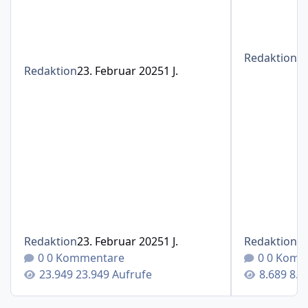
Redaktion
1
Redaktion
23. Februar 2025
1 J.
Redaktion
23. Februar 2025
1 J.
Redaktion
1
0 Kommentare
0 Komm
23.949 Aufrufe
8.6