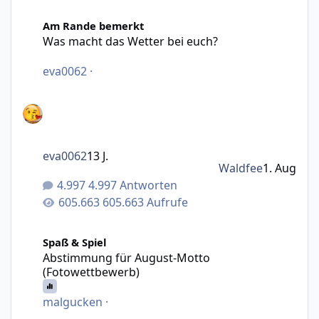
Was macht das Wetter bei euch?
Am Rande bemerkt
Was macht das Wetter bei euch?
eva0062
·
eva0062
13 J.
Waldfee
1. Aug
4.997 Antworten
605.663 Aufrufe
Abstimmung für August-Motto (Fotowettbewerb)
Spaß & Spiel
Abstimmung für August-Motto
(Fotowettbewerb)
malgucken
·