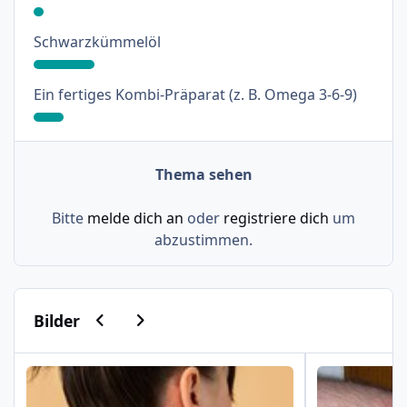
: 18%
Schwarzkümmelöl
: 9%
Ein fertiges Kombi-Präparat (z. B. Omega 3-6-9)
Thema sehen
Bitte
melde dich an
oder
registriere dich
um
abzustimmen.
Vorherige Karussell-Folie
Nächste Karussell-Folie
Bilder
Psoriasis am Haaransatz und an der Hand
Schuppenflech