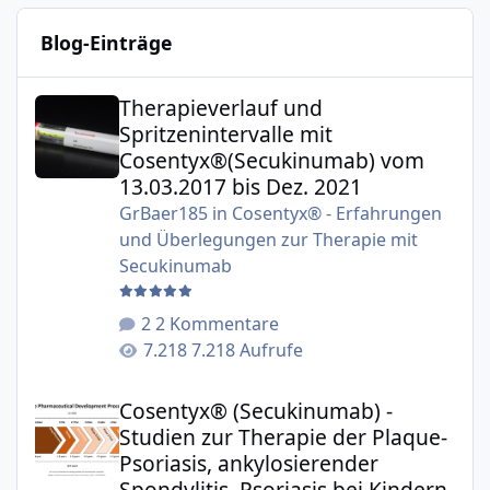
Blog-Einträge
Therapieverlauf und Spritzenintervalle mit Cosentyx®(S
Therapieverlauf und
Spritzenintervalle mit
Cosentyx®(Secukinumab) vom
13.03.2017 bis Dez. 2021
GrBaer185
in
Cosentyx® - Erfahrungen
und Überlegungen zur Therapie mit
Secukinumab
2 Kommentare
7.218 Aufrufe
Cosentyx® (Secukinumab) - Studien zur Therapie der Plaqu
Cosentyx® (Secukinumab) -
Studien zur Therapie der Plaque-
Psoriasis, ankylosierender
Spondylitis, Psoriasis bei Kindern