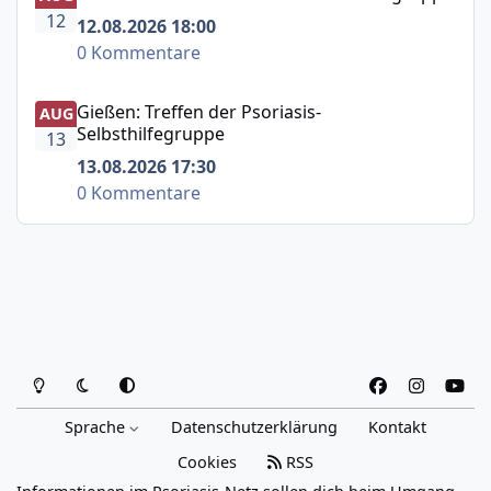
12
12.08.2026 18:00
0 Kommentare
Gießen: Treffen der Psoriasis-Selbsthilfegruppe
Gießen: Treffen der Psoriasis-
AUG
Selbsthilfegruppe
13
13.08.2026 17:30
0 Kommentare
Heller Modus
Dunkler Modus
Systemeinstellung
f
i
y
a
n
o
Sprache
Datenschutzerklärung
Kontakt
c
s
u
e
t
t
Cookies
RSS
b
a
u