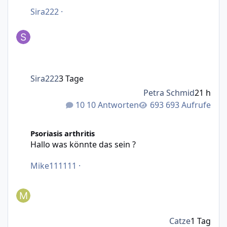
Sira222
·
Sira222
3 Tage
Petra Schmid
21 h
10 Antworten
693 Aufrufe
Hallo was könnte das sein ?
Psoriasis arthritis
Hallo was könnte das sein ?
Mike111111
·
Catze
1 Tag