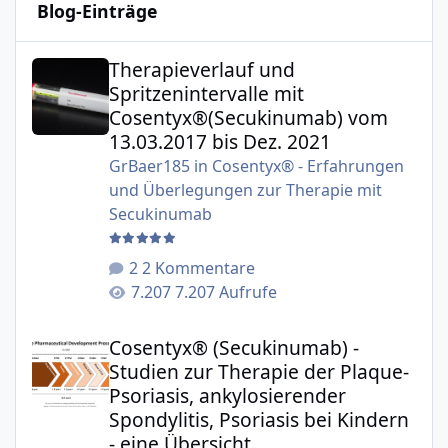
Blog-Einträge
Therapieverlauf und Spritzenintervalle mit Cosentyx®(S
Therapieverlauf und
Spritzenintervalle mit
Cosentyx®(Secukinumab) vom
13.03.2017 bis Dez. 2021
GrBaer185
in
Cosentyx® - Erfahrungen
und Überlegungen zur Therapie mit
Secukinumab
2 Kommentare
7.207 Aufrufe
Cosentyx® (Secukinumab) - Studien zur Therapie der Plaqu
Cosentyx® (Secukinumab) -
Studien zur Therapie der Plaque-
Psoriasis, ankylosierender
Spondylitis, Psoriasis bei Kindern
- eine Übersicht