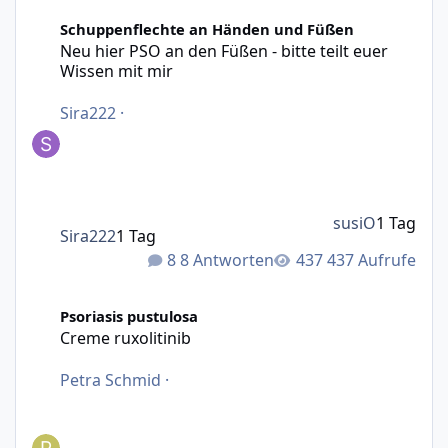
Neu hier PSO an den Füßen - bitte teilt euer Wissen mit m
Schuppenflechte an Händen und Füßen
Neu hier PSO an den Füßen - bitte teilt euer
Wissen mit mir
Sira222
·
susiO
1 Tag
Sira222
1 Tag
8 Antworten
437 Aufrufe
Creme ruxolitinib
Psoriasis pustulosa
Creme ruxolitinib
Petra Schmid
·