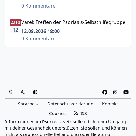
0 Kommentare
Varel: Treffen der Psoriasis-Selbsthilfegruppe
Varel: Treffen der Psoriasis-Selbsthilfegruppe
AUG
12
12.08.2026 18:00
0 Kommentare
Heller Modus
Dunkler Modus
Systemeinstellung
f
i
y
a
n
o
Sprache
Datenschutzerklärung
Kontakt
c
s
u
e
t
t
Cookies
RSS
b
a
u
Informationen im Psoriasis-Netz sollen dich beim Umgang
o
g
b
mit deiner Gesundheit unterstützen. Sie sollen und können
o
r
e
nicht als professionelle Behandlung oder Beratung