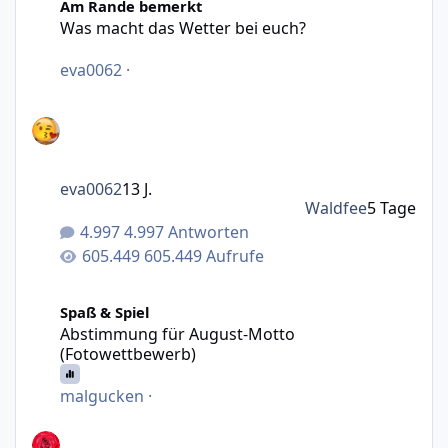
Am Rande bemerkt
Was macht das Wetter bei euch?
eva0062
·
eva0062
13 J.
Waldfee
5 Tage
4.997 Antworten
605.449 Aufrufe
Abstimmung für August-Motto (Fotowettbewerb)
Spaß & Spiel
Abstimmung für August-Motto
(Fotowettbewerb)
malgucken
·