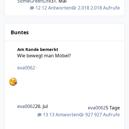
SomeGreenLife
31. Mai
12 Antworten
2.018 Aufrufe
Buntes
Wie bewegt man Möbel?
Am Rande bemerkt
Wie bewegt man Möbel?
eva0062
·
eva0062
26. Jul
eva0062
5 Tage
13 Antworten
927 Aufrufe
Was macht das Wetter bei euch?