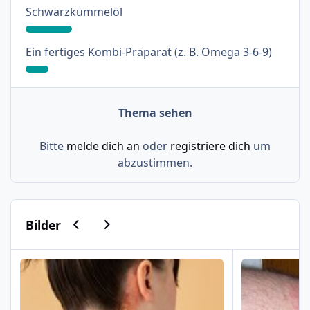
: 18%
Schwarzkümmelöl
: 9%
Ein fertiges Kombi-Präparat (z. B. Omega 3-6-9)
Thema sehen
Bitte
melde dich an
oder
registriere dich
um
abzustimmen.
Vorherige Karussell-Folie
Nächste Karussell-Folie
Bilder
Psoriasis am Haaransatz und an der Hand
Schuppenflech