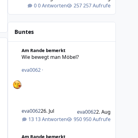
0 Antworten
257 Aufrufe
Buntes
Wie bewegt man Möbel?
Am Rande bemerkt
Wie bewegt man Möbel?
eva0062
·
eva0062
26. Jul
eva0062
2. Aug
13 Antworten
950 Aufrufe
Was macht das Wetter bei euch?
Am Rande bemerkt