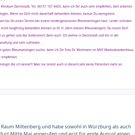
linikum Darmstadt, Tel. 06151 107 6605, kann ich Dir auch sehr empfehlen, dort arbeiten
logen. Wenn sie Dich nicht dauerhaft behandeln können, kansst Du wenigstens
ben bis Du einen Termin bei einem niedergelassenen Rheumatologen hast. Leider schicken
ie nicht langfristig behandeln können zu Dr. H. (dem miesen Rheumalogen). Du musst Dich
 zu gehen und das funktioniert dann auch. Ich wohne in Darmstadt und bin in der
ndlung und sehr zufrieden.
en guten Rheumatologen suchst, kann ich Dir Frau Dr. Wortmann im MVZ Markuskrankenhaus,
r empfehlen.
tologin die ich kenne!!! Aber sie nimmt auch in diesem Jahr keine Patienten mehr an.
m Raum Miltenberg und habe sowohl in Würzburg als auch
kfurt Mitte Mai angerufen und erst für ende August einen