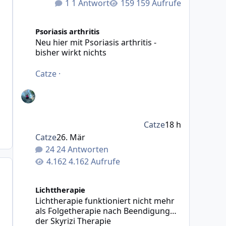
1 Antwort
159 Aufrufe
Neu hier mit Psoriasis arthritis - bisher wirkt nichts
Psoriasis arthritis
Neu hier mit Psoriasis arthritis -
bisher wirkt nichts
Catze
·
Catze
18 h
Catze
26. Mär
24 Antworten
4.162 Aufrufe
Lichtherapie funktioniert nicht mehr als Folgetherapie
Lichttherapie
Lichtherapie funktioniert nicht mehr
als Folgetherapie nach Beendigung
der Skyrizi Therapie