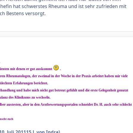
hefin hat schwerstes Rheuma und ist sehr zufrieden mit
ich Bestens versorgt.
.
atienten mit denen er gut auskommt
.
n Rheumatologen, der zweimal in der Woche in der Praxis arbeitet haben mir viele
hlechten Erfahrungen berichtet.
ehandlung und habe mich nicht gut betreut gefühlt und die erste Gelegenheit genutzt
anz des Klinikums zu wechseln.
ber austesten, aber in den Arztbewertungsportalen schneidet Dr. H. auch sehr schlecht
nscht euch
10. Juli 2011
15 J.
von Indra)