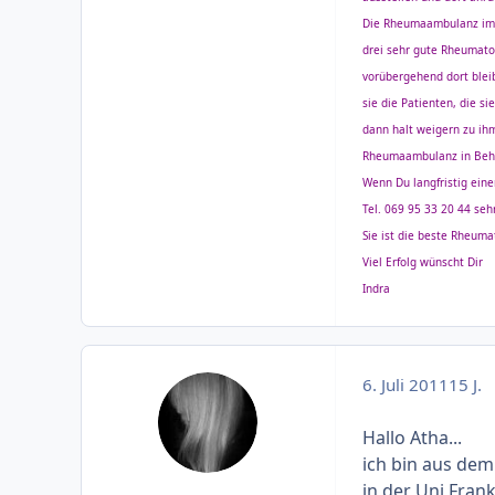
Die Rheumaambulanz im K
drei sehr gute Rheumato
vorübergehend dort blei
sie die Patienten, die s
dann halt weigern zu ihm
Rheumaambulanz in Beha
Wenn Du langfristig ein
Tel. 069 95 33 20 44 seh
Sie ist die beste Rheuma
Viel Erfolg wünscht Dir
Indra
6. Juli 2011
15 J.
Hallo Atha...
ich bin aus de
in der Uni Fran