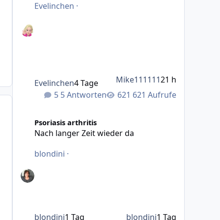
Evelinchen
·
Mike111111
21 h
Evelinchen
4 Tage
5 Antworten
621 Aufrufe
Nach langer Zeit wieder da
Psoriasis arthritis
Nach langer Zeit wieder da
blondini
·
blondini
1 Tag
blondini
1 Tag