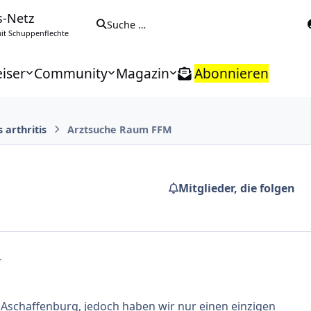
s-Netz
Suche …
t Schuppenflechte
iser
Community
Magazin
Abonnieren
s arthritis
Arztsuche Raum FFM
Mitglieder, die folgen
.
Aschaffenburg, jedoch haben wir nur einen einzigen