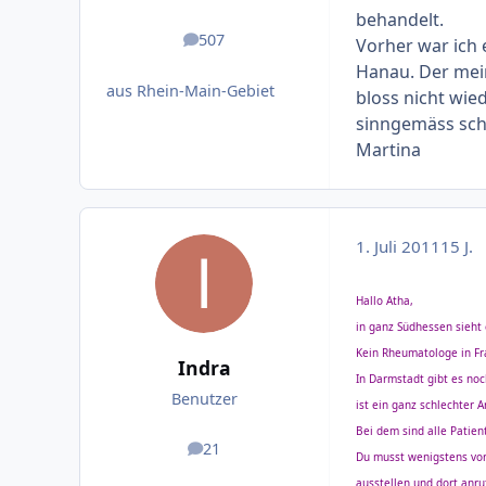
behandelt.
507
Vorher war ich
Beiträge
Hanau. Der mein
aus Rhein-Main-Gebiet
bloss nicht wie
sinngemäss sch
Martina
1. Juli 2011
15 J.
Hallo Atha,
in ganz Südhessen sieht 
Kein Rheumatologe in Fr
Indra
In Darmstadt gibt es no
Benutzer
ist ein ganz schlechter Ar
Bei dem sind alle Patien
21
Beiträge
Du musst wenigstens vo
ausstellen und dort anru