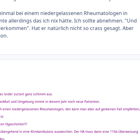
 einmal bei einem niedergelassenen Rheumatologen in
te allerdings das ich nix hätte. Ich sollte abnehmen. "Und
derkommen". Hat er natürlich nicht so crass gesagt. Aber
on.
es leider zurzeit ganz schlimm aus.
ankfurt und Umgebung nimmt in diesem Jahr noch neue Patienten.
ch einen niedergelassenen Rheumatologen, den kann man aber auf garkeinen Fall empfehlen,
zt.
ten Hypochonter!!!
rübergehend in eine Klinikambulanz ausweichen. Der HA muss dann eine 116b-Überweisung
fen.