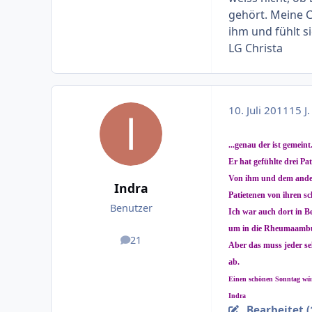
gehört. Meine C
ihm und fühlt s
LG Christa
10. Juli 2011
15 J.
...genau der ist gemeint
Er hat gefühlte drei P
Von ihm und dem andere
Indra
Patietenen von ihren sc
Benutzer
Ich war auch dort in B
um in die Rheumaambul
21
Beiträge
Aber das muss jeder sel
ab.
Einen schönen Sonntag wü
Indra
Bearbeitet (