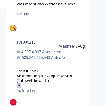
Was macht das Wetter bei euch?
eva0062
·
eva0062
13 J.
Waldfee
1. Aug
4.997 Antworten
605.548 Aufrufe
Abstimmung für August-Motto (Fotowettbewerb)
Spaß & Spiel
Abstimmung für August-Motto
(Fotowettbewerb)
malgucken
·