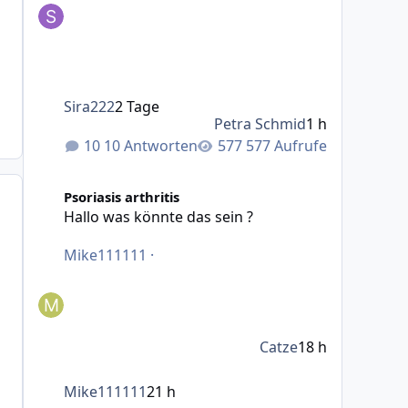
Sira222
2 Tage
Petra Schmid
1 h
10 Antworten
577 Aufrufe
Hallo was könnte das sein ?
Psoriasis arthritis
Hallo was könnte das sein ?
Mike111111
·
Catze
18 h
Mike111111
21 h