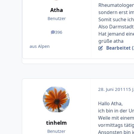
Rheumatologen 
Atha
sondern erst im
Benutzer
Somit suche ic
Also Darmstadt,
396
Hat jemand ein
Beiträge
grüße atha
aus Alpen
Bearbeitet (
28. Juni 2011
15 J
Hallo Atha,
ich bin in der 
Weile mit eine
tinhelm
vormittags tätig
Benutzer
Ansonsten bin i