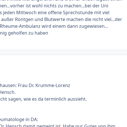
...vorher ist wohl nichts zu machen...bei der Uni
es jeden Mittwoch eine offene Sprechstunde mit viel
r außer Röntgen und Blutwerte machen die nicht viel...der
 Rheume-Ambulanz wird einem dann zugewiesen...
enig geholfen zu haben
nhausen: Frau Dr. Krumme-Lorenz
Hensch.
cht sagen, wie es da terminlich aussieht.
heumatologe in DA:
 Dr. Hensch damit gemeint ist. Habe nur Gutes von ihm