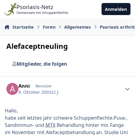
Zu Inhalt springen
Psoriasis-Netz
Anmelden
Gemeinsam mit Schuppenflechte
Startseite
Foren
Allgemeines
Psoriasis arthrit
Alefaceptneuling
Mitglieder, die folgen
Ersteller-Statistik
Anni
Benutzer
8. Oktober 2003
22 J.
Hallo,
habe seit letztes jahr schwere Schuppenflechte.Puva-,
Sandimmun- und
MTX
Behandlung hinter mir. Fange
im November mit Alefaceptbehandlung an. Studie Uni