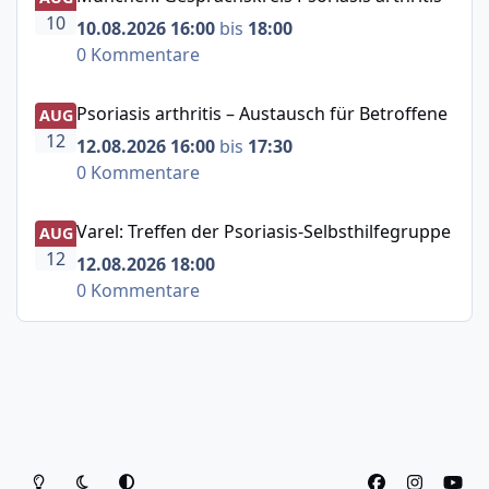
10
10.08.2026 16:00
bis
18:00
0 Kommentare
Psoriasis arthritis – Austausch für Betroffene
Psoriasis arthritis – Austausch für Betroffene
AUG
12
12.08.2026 16:00
bis
17:30
0 Kommentare
Varel: Treffen der Psoriasis-Selbsthilfegruppe
Varel: Treffen der Psoriasis-Selbsthilfegruppe
AUG
12
12.08.2026 18:00
0 Kommentare
Heller Modus
Dunkler Modus
Systemeinstellung
f
i
y