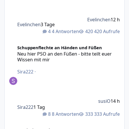
Evelinchen
12 h
Evelinchen
3 Tage
4 Antworten
420 Aufrufe
Neu hier PSO an den Füßen - bitte teilt euer Wissen mit m
Schuppenflechte an Händen und Füßen
Neu hier PSO an den Füßen - bitte teilt euer
Wissen mit mir
Sira222
·
susiO
14 h
Sira222
1 Tag
8 Antworten
333 Aufrufe
Creme ruxolitinib