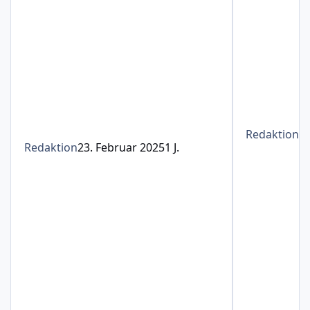
Redaktion
1
Redaktion
23. Februar 2025
1 J.