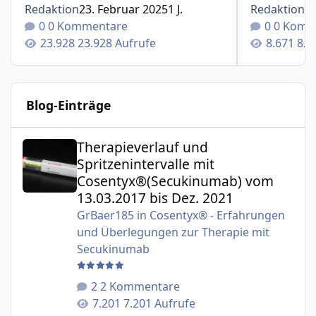
Redaktion
23. Februar 2025
1 J.
Redaktion
1
0 Kommentare
0 Komm
23.928 Aufrufe
8.6
Blog-Einträge
Therapieverlauf und Spritzenintervalle mit Cosentyx®(S
Therapieverlauf und
Spritzenintervalle mit
Cosentyx®(Secukinumab) vom
13.03.2017 bis Dez. 2021
GrBaer185
in
Cosentyx® - Erfahrungen
und Überlegungen zur Therapie mit
Secukinumab
2 Kommentare
7.201 Aufrufe