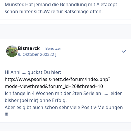
Münster. Hat jemand die Behandlung mit Alefacept
schon hinter sich.Wäre für Ratschläge offen.
Ersteller-Statistik
Bismarck
Benutzer
9. Oktober 2003
22 J.
Hi Anni .... guckst Du hier:
http://www.psoriasis-netz.de/forum/index.php?
mode=viewthread&forum_id=26&thread=10
Ich fange in 4 Wochen mit der 2ten Serie an ..... leider
bisher (bei mir) ohne Erfolg.
Aber es gibt auch schon sehr viele Positiv-Meldungen
!!!