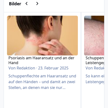
Vorherige Karussell-Folie
Nächste Karussell-Folie
Bilder
Psoriasis am Haaransatz und an der Hand
Schuppenflech
Psoriasis am Haaransatz und an der
Schuppenfle
Hand
Leistengeg
Von
Redaktion
·
23. Februar 2025
Von
Redakt
Schuppenflechte am Haaransatz und
So kann eine
auf den Händen – und damit an zwei
Leistengege
Stellen, an denen man sie nur
schwer verbergen kann