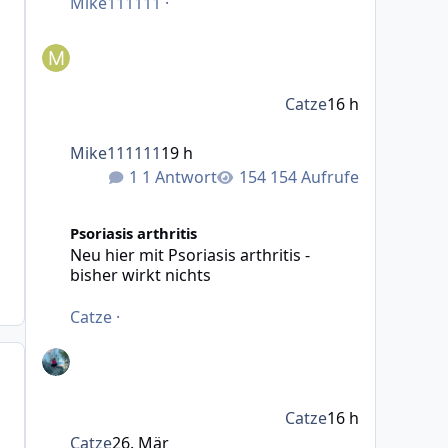
Mike111111
·
Catze
16 h
Mike111111
19 h
1 Antwort
154 Aufrufe
Neu hier mit Psoriasis arthritis - bisher wirkt nichts
Psoriasis arthritis
Neu hier mit Psoriasis arthritis -
bisher wirkt nichts
Catze
·
Catze
16 h
Catze
26. Mär