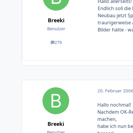
Hallo allerseits!
Endlich soll die
Neubau jetzt Sp
Breeki
traurigerweise
Benutzer
Bilder hätte - wä
279
Beiträge
20. Februar 200
Hallo nochmal!
Nachdem OK-Reis
machen,
Breeki
habe ich nun be
Benutzer