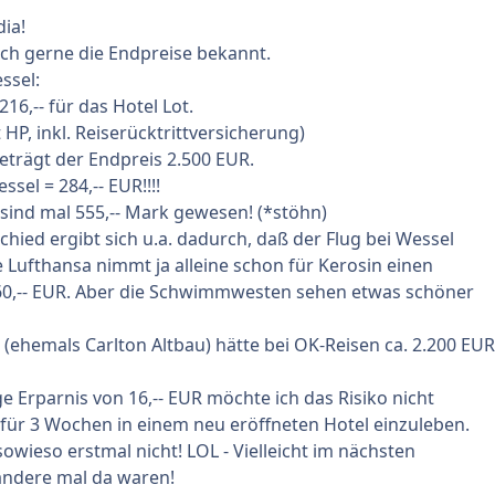
dia!
ich gerne die Endpreise bekannt.
ssel:
16,-- für das Hotel Lot.
 HP, inkl. Reiserücktrittversicherung)
eträgt der Endpreis 2.500 EUR.
ssel = 284,-- EUR!!!!
 sind mal 555,-- Mark gewesen! (*stöhn)
chied ergibt sich u.a. dadurch, daß der Flug bei Wessel
ie Lufthansa nimmt ja alleine schon für Kerosin einen
60,-- EUR. Aber die Schwimmwesten sehen etwas schöner
 (ehemals Carlton Altbau) hätte bei OK-Reisen ca. 2.200 EUR
ge Erparnis von 16,-- EUR möchte ich das Risiko nicht
für 3 Wochen in einem neu eröffneten Hotel einzuleben.
sowieso erstmal nicht! LOL - Vielleicht im nächsten
nn andere mal da waren!