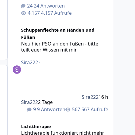
24 Antworten
4.157 Aufrufe
Neu hier PSO an den Füßen - bitte teilt euer Wissen mit 
Schuppenflechte an Händen und
Füßen
Neu hier PSO an den Füßen - bitte
teilt euer Wissen mit mir
Sira222
·
Sira222
16 h
Sira222
2 Tage
9 Antworten
567 Aufrufe
Lichtherapie funktioniert nicht mehr als Folgetherapie
Lichttherapie
Lichtherapie funktioniert nicht mehr