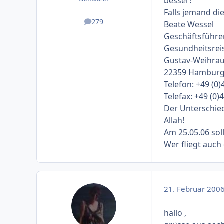
besser!
Falls jemand di
279
Beate Wessel
Beiträge
Geschäftsführe
Gesundheitsre
Gustav-Weihra
22359 Hambur
Telefon: +49 (0)
Telefax: +49 (0)
Der Unterschied 
Allah!
Am 25.05.06 sol
Wer fliegt auch
21. Februar 200
hallo ,