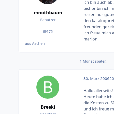
ich bin auch ab 
bisher bin ich m
mnothbaum
reisen nur gutes
Benutzer
den katalogpreis
freunden gezeig
175
ich freue mich a
Beiträge
marion
aus Aachen
1 Monat später...
30. März 2006
20 
Hallo allerseits!
Heute habe ich 
die Kosten zu 5
Breeki
und ich freue m