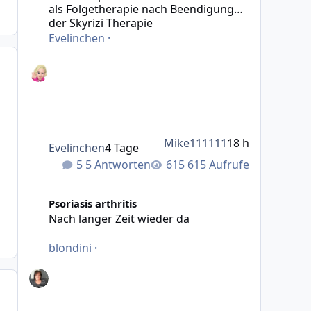
als Folgetherapie nach Beendigung
der Skyrizi Therapie
Evelinchen
·
Mike111111
18 h
Evelinchen
4 Tage
5 Antworten
615 Aufrufe
Nach langer Zeit wieder da
Psoriasis arthritis
Nach langer Zeit wieder da
blondini
·