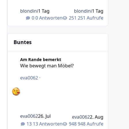
blondini
1 Tag
blondini
1 Tag
0 Antworten
251 Aufrufe
Buntes
Wie bewegt man Möbel?
Am Rande bemerkt
Wie bewegt man Möbel?
eva0062
·
eva0062
26. Jul
eva0062
2. Aug
13 Antworten
948 Aufrufe