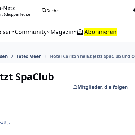
s-Netz
Suche …
t Schuppenflechte
iser
Community
Magazin
Abonnieren
isen
Totes Meer
Hotel Carlton heißt jetzt SpaClub und O
etzt SpaClub
Mitglieder, die folgen
6
20 J.