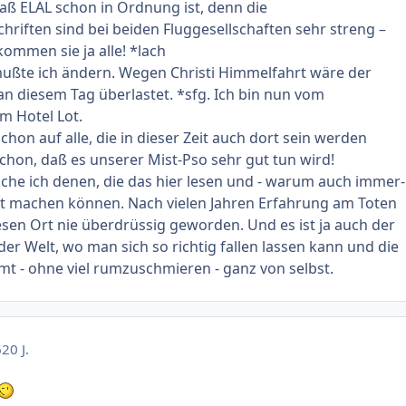
daß ELAL schon in Ordnung ist, denn die
chriften sind bei beiden Fluggesellschaften sehr streng –
 kommen sie ja alle! *lach
ußte ich ändern. Wegen Christi Himmelfahrt wäre der
n diesem Tag überlastet. *sfg. Ich bin nun vom
im Hotel Lot.
chon auf alle, die in dieser Zeit auch dort sein werden
schon, daß es unserer Mist-Pso sehr gut tun wird!
che ich denen, die das hier lesen und - warum auch immer-
ht machen können. Nach vielen Jahren Erfahrung am Toten
iesen Ort nie überdrüssig geworden. Und es ist ja auch der
der Welt, wo man sich so richtig fallen lassen kann und die
 - ohne viel rumzuschmieren - ganz von selbst.
6
20 J.