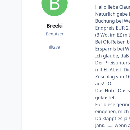
Hallo liebe Clau
Natürlich gebe 
Buchung bei We
Breeki
Endpreis EUR 2.2
Benutzer
(3 Wo. im EZ mit
Bei OK-Reisen b
279
Ersparnis bei We
Beiträge
Ich glaube, daß
Der Preisunters
mit EL AL ist. D
Zuschlag von 1
aus! LOL
Das Hotel Oasis
gekostet.
Für diese gerin
eingehen, mich 
Da klappt es ja 
Jahr..........we