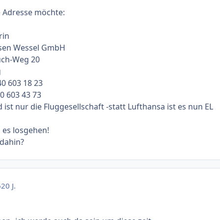
e Adresse möchte:
rin
isen Wessel GmbH
uch-Weg 20
g
40 603 18 23
40 603 43 73
ist nur die Fluggesellschaft -statt Lufthansa ist es nun EL
l es losgehen!
 dahin?
6
20 J.