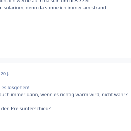
en- ich werde auch da sein um diese zeit
im solarium, denn da sonne ich immer am strand
6
20 J.
l es losgehen!
 auch immer dann, wenn es richtig warm wird, nicht wahr?
 den Preisunterschied?