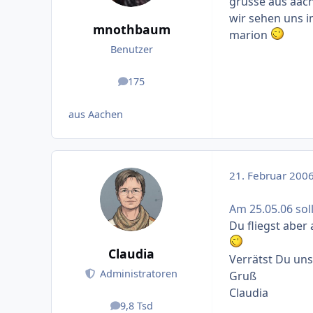
grüsse aus aach
wir sehen uns 
mnothbaum
marion
Benutzer
175
Beiträge
aus Aachen
21. Februar 200
Am 25.05.06 sol
Du fliegst aber
Claudia
Verrätst Du uns
Administratoren
Gruß
Claudia
9,8 Tsd
Beiträge