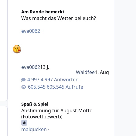
Was macht das Wetter bei euch?
Am Rande bemerkt
Was macht das Wetter bei euch?
eva0062
·
eva0062
13 J.
Waldfee
1. Aug
4.997 Antworten
605.545 Aufrufe
Abstimmung für August-Motto (Fotowettbewerb)
Spaß & Spiel
Abstimmung für August-Motto
(Fotowettbewerb)
malgucken
·