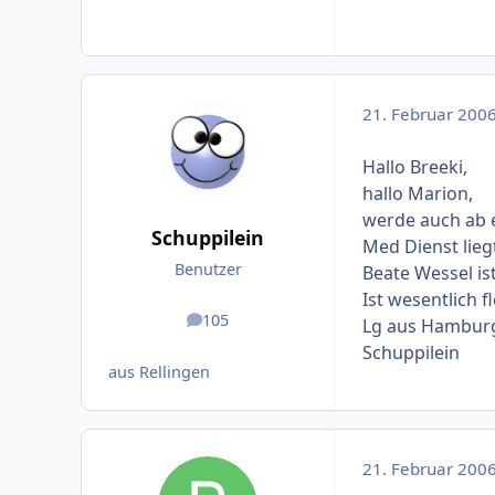
21. Februar 200
Hallo Breeki,
hallo Marion,
werde auch ab e
Schuppilein
Med Dienst lieg
Benutzer
Beate Wessel is
Ist wesentlich fl
105
Lg aus Hambur
Beiträge
Schuppilein
aus Rellingen
21. Februar 200