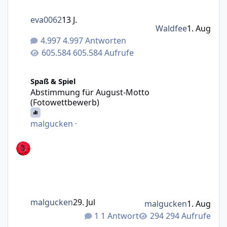
eva0062
13 J.
Waldfee
1. Aug
4.997 Antworten
605.584 Aufrufe
Abstimmung für August-Motto (Fotowettbewerb)
Spaß & Spiel
Abstimmung für August-Motto
(Fotowettbewerb)
malgucken
·
malgucken
29. Jul
malgucken
1. Aug
1 Antwort
294 Aufrufe