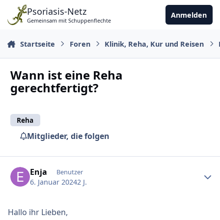
Zu Inhalt springen
Psoriasis-Netz
Anmelden
Gemeinsam mit Schuppenflechte
Startseite
Foren
Klinik, Reha, Kur und Reisen
Wann ist eine Reha
gerechtfertigt?
Reha
Mitglieder, die folgen
Ersteller-Statistik
Enja
Benutzer
6. Januar 2024
2 J.
Hallo ihr Lieben,