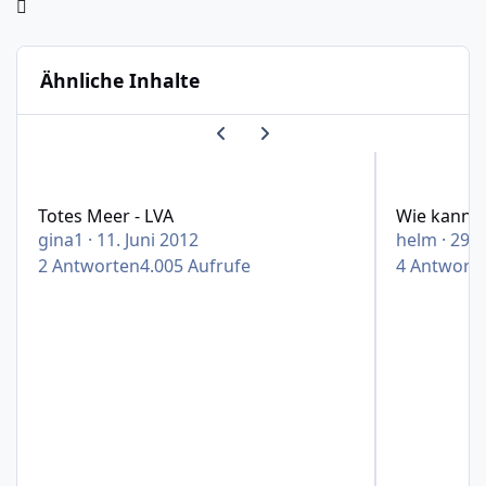
Ähnliche Inhalte
Vorherige Karussell-Folie
Nächste Karussell-Folie
Totes Meer - LVA
Wie kann ich 
Totes Meer - LVA
Wie kann i
gina1
·
11. Juni 2012
helm
·
29.
2
Antworten
4.005
Aufrufe
4
Antwort