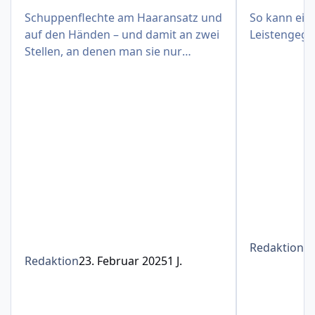
Schuppenflechte am Haaransatz und
So kann eine
auf den Händen – und damit an zwei
Leistengege
Stellen, an denen man sie nur
schwer verbergen kann
Redaktion
1
Redaktion
23. Februar 2025
1 J.