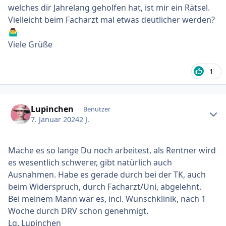
welches dir Jahrelang geholfen hat, ist mir ein Rätsel.
Vielleicht beim Facharzt mal etwas deutlicher werden?
🤷‍♂️
Viele Grüße
1
Ersteller-Statistik
Lupinchen
Benutzer
7. Januar 2024
2 J.
Mache es so lange Du noch arbeitest, als Rentner wird
es wesentlich schwerer, gibt natürlich auch
Ausnahmen. Habe es gerade durch bei der TK, auch
beim Widerspruch, durch Facharzt/Uni, abgelehnt.
Bei meinem Mann war es, incl. Wunschklinik, nach 1
Woche durch DRV schon genehmigt.
Lg. Lupinchen