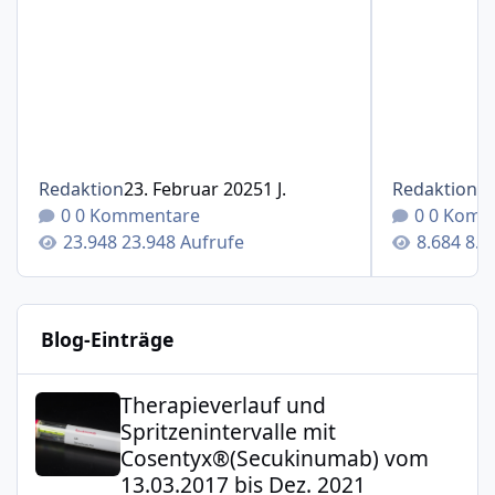
Redaktion
23. Februar 2025
1 J.
Redaktion
1
0 Kommentare
0 Komm
23.948 Aufrufe
8.6
Blog-Einträge
Therapieverlauf und Spritzenintervalle mit Cosentyx®(S
Therapieverlauf und
Spritzenintervalle mit
Cosentyx®(Secukinumab) vom
13.03.2017 bis Dez. 2021