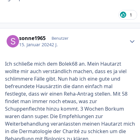
1
Ersteller-Statistik
sonne1965
Benutzer
15. Januar 2024
2 J.
Ich schließe mich dem Bolek68 an. Mein Hautarzt
wollte mir auch verständlich machen, dass es ja viel
schlimmere Fälle gibt. Nun hab ich eine gute und
befreundete Hausärztin die dann einfach mal
festlegte, dass wir einen Reha-Antrag stellen. Mit 58
findet man immer noch etwas, was zur
Schuppenflechte hinzu kommt. 3 Wochen Borkum
waren dann super. Die Empfehlungen zur
Weiterbehandlung veranlassten meinen Hautarzt mich
in die Dermatologie der Charité zu schicken um die
Behandlung mit Biologics zu klären.