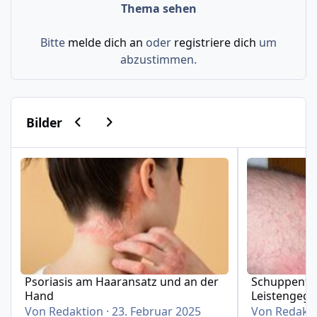
Thema sehen
Bitte
melde dich an
oder
registriere dich
um
abzustimmen.
Vorherige Karussell-Folie
Nächste Karussell-Folie
Bilder
Psoriasis am Haaransatz und an der Hand
Schuppenflech
Psoriasis am Haaransatz und an der
Schuppenfle
Hand
Leistengeg
Von
Redaktion
·
23. Februar 2025
Von
Redakt