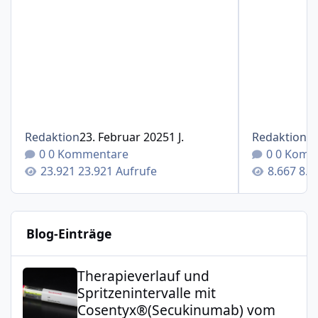
Redaktion
23. Februar 2025
1 J.
Redaktion
1
0 Kommentare
0 Komm
23.921 Aufrufe
8.6
Blog-Einträge
Therapieverlauf und Spritzenintervalle mit Cosentyx®(S
Therapieverlauf und
Spritzenintervalle mit
Cosentyx®(Secukinumab) vom