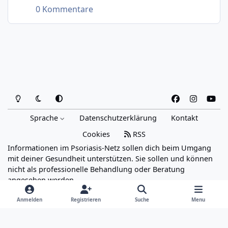
0 Kommentare
Heller Modus
Dunkler Modus
Systemeinstellung
f
i
y
a
n
o
Sprache
Datenschutzerklärung
Kontakt
c
s
u
e
t
t
Cookies
RSS
b
a
u
Informationen im Psoriasis-Netz sollen dich beim Umgang
o
g
b
mit deiner Gesundheit unterstützen. Sie sollen und können
o
r
e
nicht als professionelle Behandlung oder Beratung
angesehen werden.
k
a
Powered by
Invision Community
m
Anmelden
Registrieren
Suche
Menu