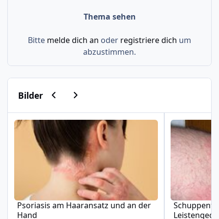
Thema sehen
Bitte
melde dich an
oder
registriere dich
um
abzustimmen.
Vorherige Karussell-Folie
Nächste Karussell-Folie
Bilder
Psoriasis am Haaransatz und an der Hand
Schuppenflech
Psoriasis am Haaransatz und an der
Schuppenfle
Hand
Leistengeg