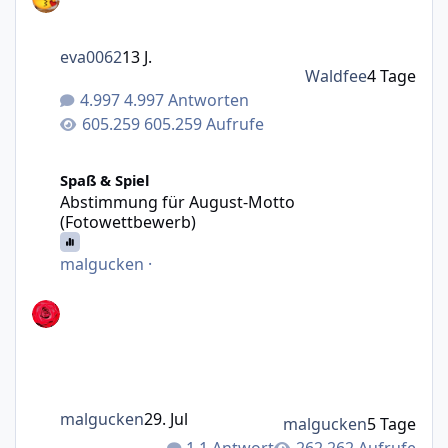
eva0062
13 J.
Waldfee
4 Tage
4.997 Antworten
605.259 Aufrufe
Abstimmung für August-Motto (Fotowettbewerb)
Spaß & Spiel
Abstimmung für August-Motto
(Fotowettbewerb)
malgucken
·
malgucken
29. Jul
malgucken
5 Tage