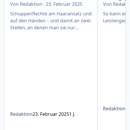
Von
Redaktion
·
23. Februar 2025
Von
Redakt
Schuppenflechte am Haaransatz und
So kann eine
auf den Händen – und damit an zwei
Leistengege
Stellen, an denen man sie nur
schwer verbergen kann
Redaktion
1
Redaktion
23. Februar 2025
1 J.