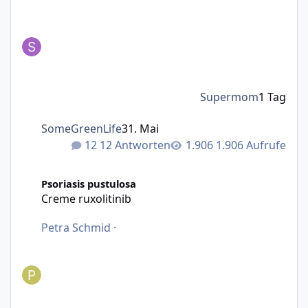
Supermom
1 Tag
SomeGreenLife
31. Mai
12 Antworten
1.906 Aufrufe
Creme ruxolitinib
Psoriasis pustulosa
Creme ruxolitinib
Petra Schmid
·