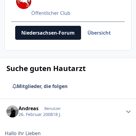
Öffentlicher Club
Niedersachsen-Forum
Übersicht
Term
Suche guten Hautarzt
Mitglieder, die folgen
Ersteller-Statistik
Andreas
Benutzer
26. Februar 2008
18 J.
Hallo ihr Lieben