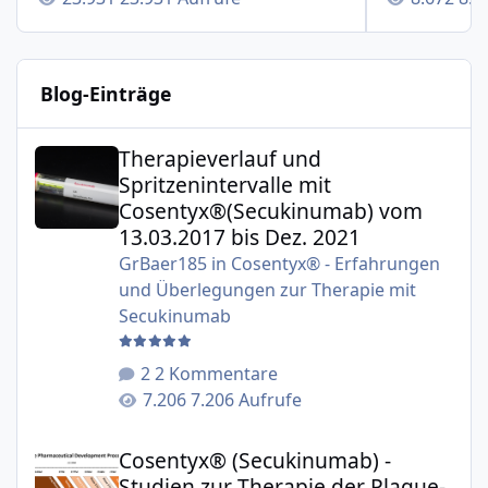
Blog-Einträge
Therapieverlauf und Spritzenintervalle mit Cosentyx®(S
Therapieverlauf und
Spritzenintervalle mit
Cosentyx®(Secukinumab) vom
13.03.2017 bis Dez. 2021
GrBaer185
in
Cosentyx® - Erfahrungen
und Überlegungen zur Therapie mit
Secukinumab
2 Kommentare
7.206 Aufrufe
Cosentyx® (Secukinumab) - Studien zur Therapie der Plaqu
Cosentyx® (Secukinumab) -
Studien zur Therapie der Plaque-