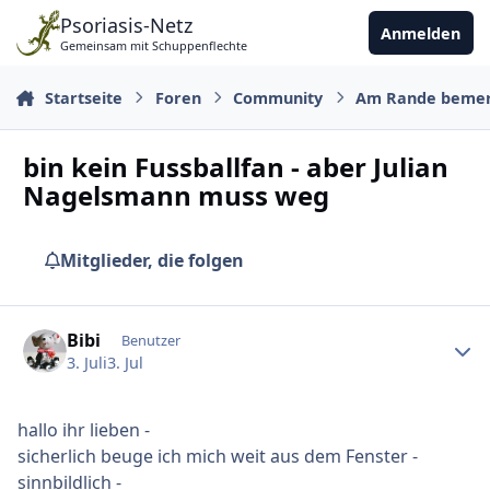
Zu Inhalt springen
Psoriasis-Netz
Anmelden
Gemeinsam mit Schuppenflechte
Startseite
Foren
Community
Am Rande beme
bin kein Fussballfan - aber Julian
Nagelsmann muss weg
Mitglieder, die folgen
Ersteller-Statistik
Bibi
Benutzer
3. Juli
3. Jul
hallo ihr lieben -
sicherlich beuge ich mich weit aus dem Fenster -
sinnbildlich -