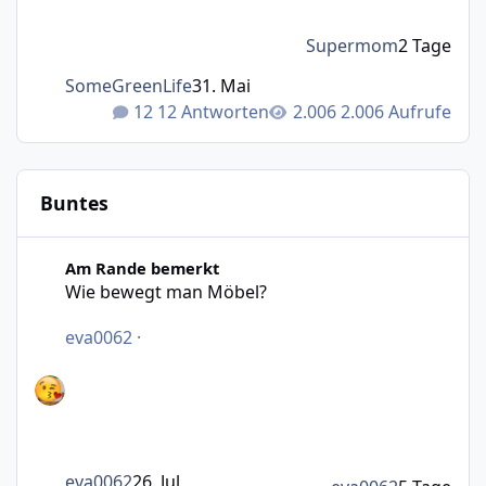
Supermom
2 Tage
SomeGreenLife
31. Mai
12 Antworten
2.006 Aufrufe
Buntes
Wie bewegt man Möbel?
Am Rande bemerkt
Wie bewegt man Möbel?
eva0062
·
eva0062
26. Jul