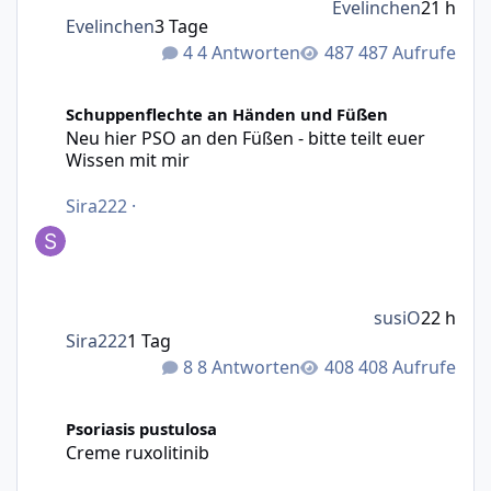
Evelinchen
21 h
Evelinchen
3 Tage
4 Antworten
487 Aufrufe
Neu hier PSO an den Füßen - bitte teilt euer Wissen mit m
Schuppenflechte an Händen und Füßen
Neu hier PSO an den Füßen - bitte teilt euer
Wissen mit mir
Sira222
·
susiO
22 h
Sira222
1 Tag
8 Antworten
408 Aufrufe
Creme ruxolitinib
Psoriasis pustulosa
Creme ruxolitinib