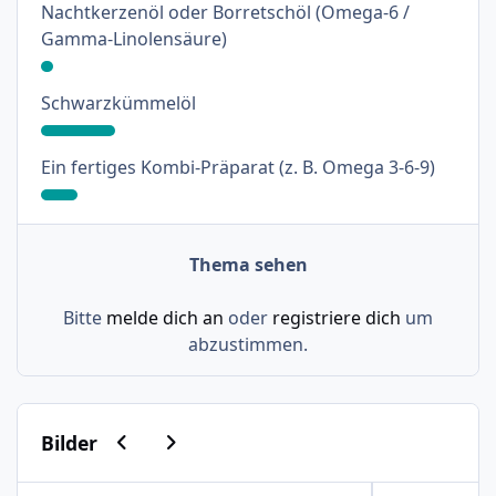
Nachtkerzenöl oder Borretschöl (Omega-6 /
: 3%
Gamma-Linolensäure)
: 18%
Schwarzkümmelöl
: 9%
Ein fertiges Kombi-Präparat (z. B. Omega 3-6-9)
Thema sehen
Bitte
melde dich an
oder
registriere dich
um
abzustimmen.
Vorherige Karussell-Folie
Nächste Karussell-Folie
Bilder
Psoriasis am Haaransatz und an der Hand
Schuppenflech