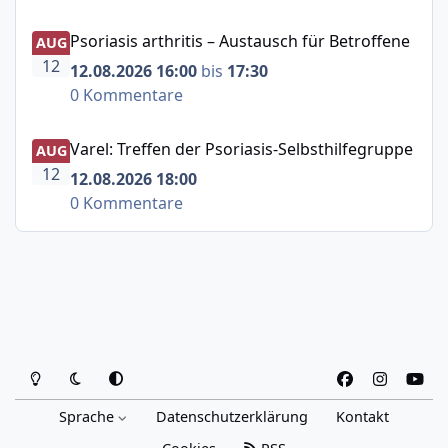
Psoriasis arthritis – Austausch für Betroffene
Psoriasis arthritis – Austausch für Betroffene
AUG
12
12.08.2026 16:00
bis
17:30
0 Kommentare
Varel: Treffen der Psoriasis-Selbsthilfegruppe
Varel: Treffen der Psoriasis-Selbsthilfegruppe
AUG
12
12.08.2026 18:00
0 Kommentare
Heller Modus
Dunkler Modus
Systemeinstellung
f
i
y
a
n
o
Sprache
Datenschutzerklärung
Kontakt
c
s
u
e
t
t