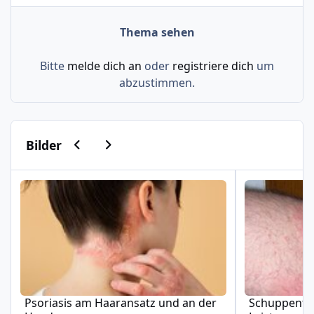
Thema sehen
Bitte
melde dich an
oder
registriere dich
um
abzustimmen.
Vorherige Karussell-Folie
Nächste Karussell-Folie
Bilder
Psoriasis am Haaransatz und an der Hand
Schuppenflech
Psoriasis am Haaransatz und an der
Schuppenfle