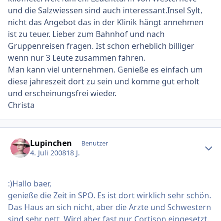
und die Salzwiessen sind auch interessant.Insel Sylt,
nicht das Angebot das in der Klinik hängt annehmen
ist zu teuer. Lieber zum Bahnhof und nach
Gruppenreisen fragen. Ist schon erheblich billiger
wenn nur 3 Leute zusammen fahren.
Man kann viel unternehmen. Genieße es einfach um
diese jahreszeit dort zu sein und komme gut erholt
und erscheinungsfrei wieder.
Christa
Ersteller-Statistik
Lupinchen
Benutzer
4. Juli 2008
18 J.
:)Hallo baer,
genieße die Zeit in SPO. Es ist dort wirklich sehr schön.
Das Haus an sich nicht, aber die Ärzte und Schwestern
sind sehr nett. Wird aber fast nur Cortison eingesetzt.