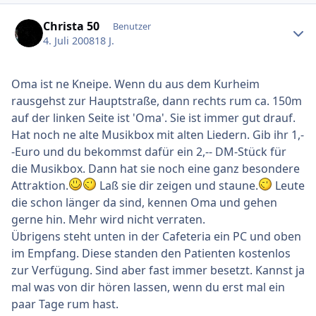
Ersteller-Statistik
Christa 50
Benutzer
4. Juli 2008
18 J.
Oma ist ne Kneipe. Wenn du aus dem Kurheim
rausgehst zur Hauptstraße, dann rechts rum ca. 150m
auf der linken Seite ist 'Oma'. Sie ist immer gut drauf.
Hat noch ne alte Musikbox mit alten Liedern. Gib ihr 1,-
-Euro und du bekommst dafür ein 2,-- DM-Stück für
die Musikbox. Dann hat sie noch eine ganz besondere
Attraktion.
Laß sie dir zeigen und staune.
Leute
die schon länger da sind, kennen Oma und gehen
gerne hin. Mehr wird nicht verraten.
Übrigens steht unten in der Cafeteria ein PC und oben
im Empfang. Diese standen den Patienten kostenlos
zur Verfügung. Sind aber fast immer besetzt. Kannst ja
mal was von dir hören lassen, wenn du erst mal ein
paar Tage rum hast.