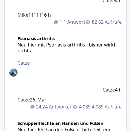
Catze
4 h
Mike111111
6 h
1 Antwort
82 Aufrufe
Neu hier mit Psoriasis arthritis - bisher wirkt nichts
Psoriasis arthritis
Neu hier mit Psoriasis arthritis - bisher wirkt
nichts
Catze
·
Catze
4 h
Catze
26. Mär
24 Antworten
4.089 Aufrufe
Neu hier PSO an den Füßen - bitte teilt euer Wissen mit m
Schuppenflechte an Händen und Füßen
Neu hier PSO an den Füßen - bitte teilt euer