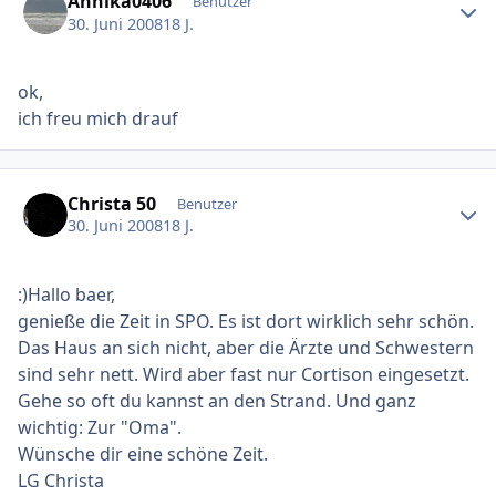
Annika0406
Benutzer
30. Juni 2008
18 J.
ok,
ich freu mich drauf
Ersteller-Statistik
Christa 50
Benutzer
30. Juni 2008
18 J.
:)Hallo baer,
genieße die Zeit in SPO. Es ist dort wirklich sehr schön.
Das Haus an sich nicht, aber die Ärzte und Schwestern
sind sehr nett. Wird aber fast nur Cortison eingesetzt.
Gehe so oft du kannst an den Strand. Und ganz
wichtig: Zur "Oma".
Wünsche dir eine schöne Zeit.
LG Christa