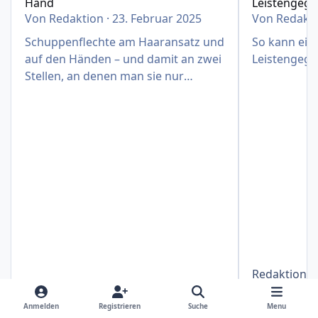
Hand
Leistengeg
Von
Redaktion
·
23. Februar 2025
Von
Redakt
Schuppenflechte am Haaransatz und
So kann eine
auf den Händen – und damit an zwei
Leistengege
Stellen, an denen man sie nur
schwer verbergen kann
Redaktion
1
Redaktion
23. Februar 2025
1 J.
Anmelden
Registrieren
Suche
Menu