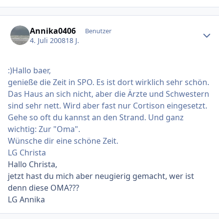
Ersteller-Statistik
Annika0406
Benutzer
4. Juli 2008
18 J.
:)Hallo baer,
genieße die Zeit in SPO. Es ist dort wirklich sehr schön.
Das Haus an sich nicht, aber die Ärzte und Schwestern
sind sehr nett. Wird aber fast nur Cortison eingesetzt.
Gehe so oft du kannst an den Strand. Und ganz
wichtig: Zur "Oma".
Wünsche dir eine schöne Zeit.
LG Christa
Hallo Christa,
jetzt hast du mich aber neugierig gemacht, wer ist
denn diese OMA???
LG Annika