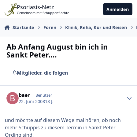
Zu Inhalt springen
Psoriasis-Netz
Anmelden
Gemeinsam mit Schuppenflechte
Startseite
Foren
Klinik, Reha, Kur und Reisen
Ab Anfang August bin ich in
Sankt Peter....
Mitglieder, die folgen
Ersteller-Statistik
baer
Benutzer
22. Juni 2008
18 J.
und möchte auf diesem Wege mal hören, ob noch
mehr Schuppis zu diesem Termin in Sankt Peter
Ording sind.