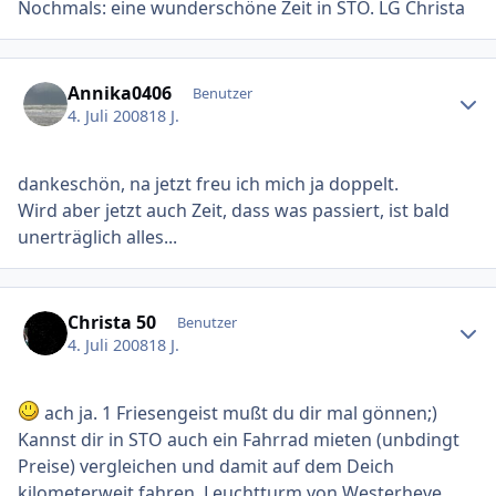
Nochmals: eine wunderschöne Zeit in STO. LG Christa
Ersteller-Statistik
Annika0406
Benutzer
4. Juli 2008
18 J.
dankeschön, na jetzt freu ich mich ja doppelt.
Wird aber jetzt auch Zeit, dass was passiert, ist bald
unerträglich alles...
Ersteller-Statistik
Christa 50
Benutzer
4. Juli 2008
18 J.
ach ja. 1 Friesengeist mußt du dir mal gönnen;)
Kannst dir in STO auch ein Fahrrad mieten (unbdingt
Preise) vergleichen und damit auf dem Deich
kilometerweit fahren. Leuchtturm von Westerheve