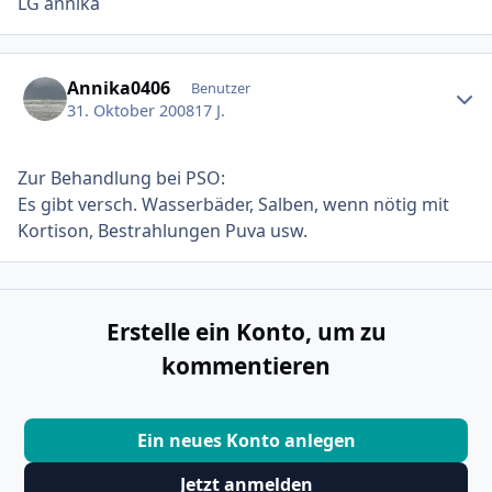
LG annika
Ersteller-Statistik
Annika0406
Benutzer
31. Oktober 2008
17 J.
Zur Behandlung bei PSO:
Es gibt versch. Wasserbäder, Salben, wenn nötig mit
Kortison, Bestrahlungen Puva usw.
Erstelle ein Konto, um zu
kommentieren
Ein neues Konto anlegen
Jetzt anmelden