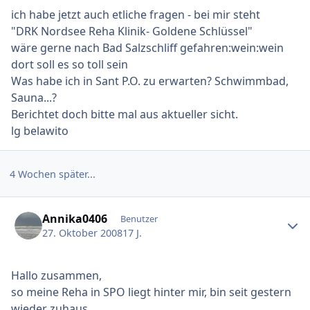
ich habe jetzt auch etliche fragen - bei mir steht
"DRK Nordsee Reha Klinik- Goldene Schlüssel"
wäre gerne nach Bad Salzschliff gefahren:wein:wein
dort soll es so toll sein
Was habe ich in Sant P.O. zu erwarten? Schwimmbad,
Sauna...?
Berichtet doch bitte mal aus aktueller sicht.
lg belawito
4 Wochen später...
Ersteller-Statistik
Annika0406
Benutzer
27. Oktober 2008
17 J.
Hallo zusammen,
so meine Reha in SPO liegt hinter mir, bin seit gestern
wieder zuhaus.