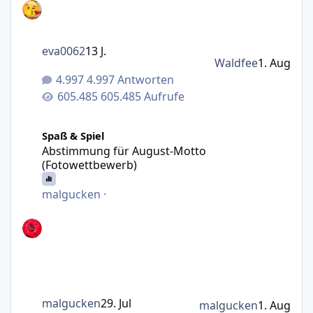
eva0062
13 J.
Waldfee
1. Aug
4.997 Antworten
605.485 Aufrufe
Abstimmung für August-Motto (Fotowettbewerb)
Spaß & Spiel
Abstimmung für August-Motto
(Fotowettbewerb)
malgucken
·
malgucken
29. Jul
malgucken
1. Aug