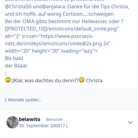
@Christa50 und@anjalara: Danke für die Tips Christa,
und ich hoffe, auf wenig Cortison....:schweigen
Bei der OMA gibts bestimmt nur Heilwasser, oder ?
[[PROTECTED_10]]/emoticons/default_smile.png"
alt=":)" srcset="https://www.psoriasis-
netz.de/smileys/emoticons/smile@2x.png 2x"
width="20" height="20" loading="lazy">
Bis bald
der Bääär
;
;)Klar, was dachtes du denn??
Christa
2 Monate später...
Ersteller-Statistik
belawito
Benutzer
30. September 2008
17 J.