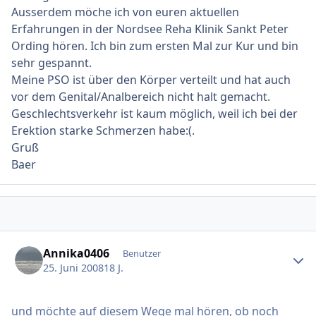
Ausserdem möche ich von euren aktuellen
Erfahrungen in der Nordsee Reha Klinik Sankt Peter
Ording hören. Ich bin zum ersten Mal zur Kur und bin
sehr gespannt.
Meine PSO ist über den Körper verteilt und hat auch
vor dem Genital/Analbereich nicht halt gemacht.
Geschlechtsverkehr ist kaum möglich, weil ich bei der
Erektion starke Schmerzen habe:(.
Gruß
Baer
Ersteller-Statistik
Annika0406
Benutzer
25. Juni 2008
18 J.
und möchte auf diesem Wege mal hören, ob noch