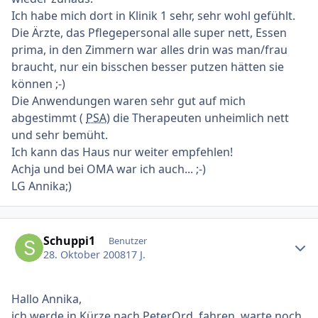
Ich habe mich dort in Klinik 1 sehr, sehr wohl gefühlt.
Die Ärzte, das Pflegepersonal alle super nett, Essen
prima, in den Zimmern war alles drin was man/frau
braucht, nur ein bisschen besser putzen hätten sie
können ;-)
Die Anwendungen waren sehr gut auf mich
abgestimmt (
PSA
) die Therapeuten unheimlich nett
und sehr bemüht.
Ich kann das Haus nur weiter empfehlen!
Achja und bei OMA war ich auch... ;-)
LG Annika;)
Ersteller-Statistik
Schuppi1
Benutzer
28. Oktober 2008
17 J.
Hallo Annika,
ich werde in Kürze nach Peter.Ord. fahren, warte noch