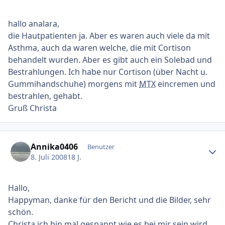
hallo analara,
die Hautpatienten ja. Aber es waren auch viele da mit
Asthma, auch da waren welche, die mit Cortison
behandelt wurden. Aber es gibt auch ein Solebad und
Bestrahlungen. Ich habe nur Cortison (über Nacht u.
Gummihandschuhe) morgens mit
MTX
eincremen und
bestrahlen, gehabt.
Gruß Christa
Ersteller-Statistik
Annika0406
Benutzer
8. Juli 2008
18 J.
Hallo,
Happyman, danke für den Bericht und die Bilder, sehr
schön.
Christa ich bin mal gespannt wie es bei mir sein wird,