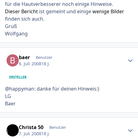
für die Hautverbesserer noch einige Hinweise.
Dieser Bericht
ist gemeint und einige
wenige Bilder
finden sich auch.
Gruß
Wolfgang
Ersteller-Statistik
baer
Benutzer
6. Juli 2008
18 J.
ERSTELLER
@happyman: danke für deinen Hinweis:)
LG
Baer
Ersteller-Statistik
Christa 50
Benutzer
7. Juli 2008
18 J.