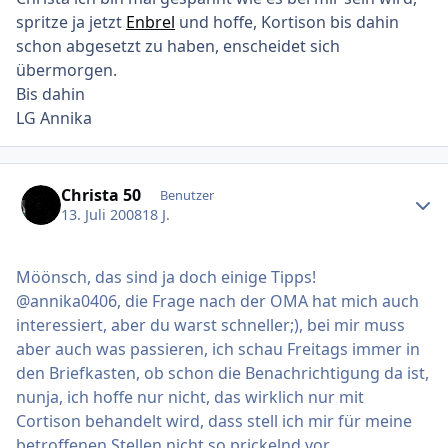
spritze ja jetzt
Enbrel
und hoffe, Kortison bis dahin
schon abgesetzt zu haben, enscheidet sich
übermorgen.
Bis dahin
LG Annika
Ersteller-Statistik
Christa 50
Benutzer
13. Juli 2008
18 J.
Möönsch, das sind ja doch einige Tipps!
@annika0406, die Frage nach der OMA hat mich auch
interessiert, aber du warst schneller;), bei mir muss
aber auch was passieren, ich schau Freitags immer in
den Briefkasten, ob schon die Benachrichtigung da ist,
nunja, ich hoffe nur nicht, das wirklich nur mit
Cortison behandelt wird, dass stell ich mir für meine
betroffenen Stellen nicht so prickelnd vor...