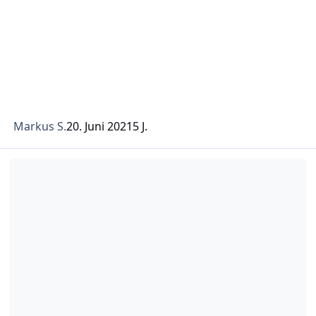
Markus S.
20. Juni 2021
5 J.
Psoriasis – könnte das MEIN Auslöser sein?