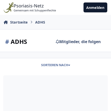
Zu Inhalt springen
Psoriasis-Netz
Anmelden
Gemeinsam mit Schuppenflechte
Startseite
ADHS
#
ADHS
Mitglieder, die folgen
SORTIEREN NACH
Skilarence abgebrochen, MTX verordnet, auf Medikinet (Rital