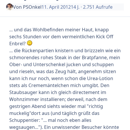
Von
PSOnkel
11. April 2012
14 J.
· 2.751 Aufrufe
... und das Wohlbefinden meiner Haut, knapp
sechs Stunden vor dem vermeintlichen Kick Off
Enbrel?
... die Rückenpartien knistern und brizzzeln wie ein
schmorendes rohes Steak in der Bratpfanne, mein
Ober- und Unterschenkel jucken und schuppen
und rieseln, was das Zeug hält, angenehm sitzen
kann ich nur noch, wenn schon die Urea-Lotion
stets als Crememäntelchen mich umgibt. Den
Staubsauger kann ich gleich directement im
Wohnzimmer installieren; derweil, nach dem
gestrigen Abend siehts wieder mal "richtig
muckelig"dort aus (und täglich grüßt das
Schuppentier: "... mal noch eben alles
wegsaugen..."). Ein unwissender Besucher könnte