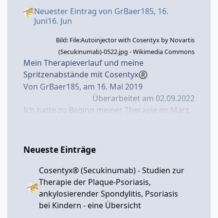
Neuester Eintrag von
GrBaer185
,
16.
Juni
16. Jun
Bild: File:Autoinjector with Cosentyx by Novartis
(Secukinumab)-0522.jpg - Wikimedia Commons
Mein Therapieverlauf und meine
Spritzenabstände mit Cosentyx
®
Von GrBaer185, am 16. Mai 2019
Überarbeitet am 02.09.2022
Ich hatte zu Beginn meiner Therapie im März
2017
mit Cosentyx
schnell guten Erfolg,
®
aber auch neurodermitisartige, juckende
Hautveränderungen in den Armbeugen und
Neueste Einträge
einen entzündeten kleinen Finger - siehe
hierzu auch meine früheren Blog-
Cosentyx® (Secukinumab) - Studien zur
Beiträge:
Lungenentzündung begünstigt
Therapie der Plaque-Psoriasis,
durch Secukinumab (Cosentyx
)? -
®
ankylosierender Spondylitis, Psoriasis
Cosentyx
(Secukinumab, AIN457) -
bei Kindern - eine Übersicht
®
Psoriasis-Netz
und ...