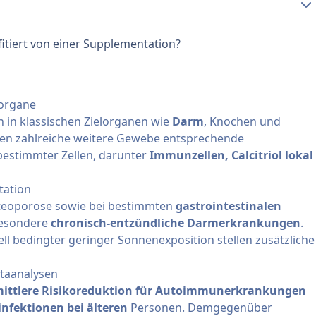
fitiert von einer Supplementation?
lorgane
en in klassischen Zielorganen wie
Darm
, Knochen und
ren zahlreiche weitere Gewebe entsprechende
bestimmter Zellen, darunter
Immunzellen, Calcitriol lokal
tation
Osteoporose sowie bei bestimmten
gastrointestinalen
besondere
chronisch-entzündliche Darmerkrankungen
.
ll bedingter geringer Sonnenexposition stellen zusätzliche
etaanalysen
ittlere Risikoreduktion für Autoimmunerkrankungen
nfektionen bei älteren
Personen. Demgegenüber