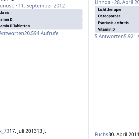
Linnda
·
28. April 2
donoso
·
11. September 2012
Lichttherapie
ckreiz
Osteoporose
tamin D
Psoriasis arthritis
tamin D Tabletten
Vitamin D
Antworten
20.594
Aufrufe
5
Antworten
5.921
x_73
17. Juli 2013
13 J.
Fuchs
30. April 201