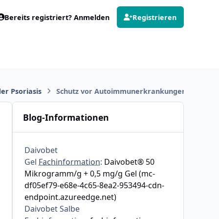
Bereits registriert? Anmelden
Registrieren
er Psoriasis
Schutz vor Autoimmunerkrankungen durch Vi
Blog-Informationen
Daivobet
Gel
Fachinformation
:
Daivobet® 50
Mikrogramm/g + 0,5 mg/g Gel (mc-
df05ef79-e68e-4c65-8ea2-953494-cdn-
endpoint.azureedge.net)
Daivobet Salbe