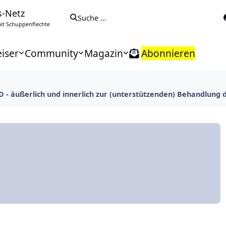
s-Netz
Suche …
t Schuppenflechte
iser
Community
Magazin
Abonnieren
D - äußerlich und innerlich zur (unterstützenden) Behandlung d