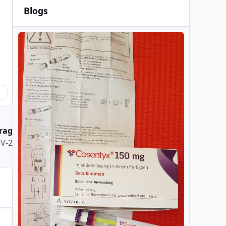
Blogs
rag
oV-2
eller-Statistik