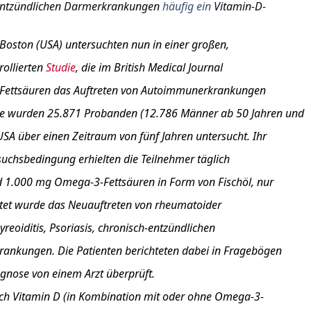
entzündlichen Darmerkrankungen
häufig ein
Vitamin-D-
oston (USA) untersuchten nun in einer großen,
ollierten
Studie
, die im British Medical Journal
ettsäuren
das Auftreten von Autoimmunerkrankungen
ie wurden 25.871 Probanden (12.786 Männer ab 50 Jahren und
A über einen Zeitraum von fünf Jahren untersucht. Ihr
rsuchsbedingung erhielten die Teilnehmer täglich
d 1.000 mg Omega-3-Fettsäuren in Form von Fischöl, nur
htet wurde das Neuauftreten von rheumatoider
reoiditis
,
Psoriasis
, chronisch-entzündlichen
nkungen. Die Patienten berichteten dabei in Fragebögen
gnose von einem Arzt überprüft.
ich Vitamin D (in Kombination mit oder ohne Omega-3-