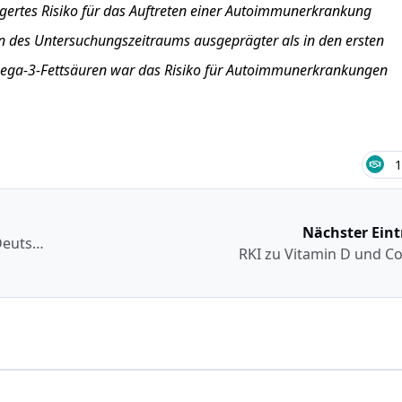
gertes Risiko für das Auftreten einer Autoimmunerkrankung
hren des Untersuchungszeitraums ausgeprägter als in den ersten
mega-3-Fettsäuren war das Risiko für Autoimmunerkrankungen
1
Nächster Eint
Vitamin-D- (und Mikronährstoff-) Versorgung in Deutschland
RKI zu Vitamin D und C
Erst