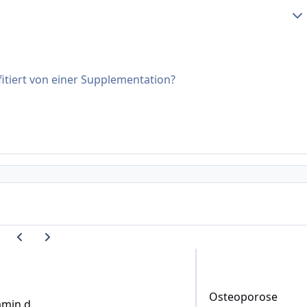
Erst
fitiert von einer Supplementation?
Vorherige Karussell-Folie
Nächste Karussell-Folie
in d
Osteoporose
Osteoporose
amin d