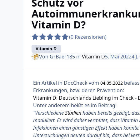
Schutz vor
Autoimmunerkranku
Vitamin D?
(0 Rezensionen)
Vitamin D
Von
GrBaer185
in
Vitamin D
5. Mai 2022
4 J.
Ein Artikel in DocCheck vom
befass
04.05.2022
Erkrankungen, bzw. deren Prävention:
Vitamin D: Deutschlands Liebling im Check -
Unter anderem heißt es im Beitrag:
"Verschiedene
Studien
haben bereits gezeigt, d
moduliert. Es wird daher vermutet, dass Vitam
Infektionen einen günstigen Effekt haben könnte
Untersuchungen deuten darauf hin, dass bei v