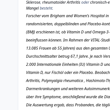
Sklerose
,
rheumatoider Arthritis
oder
chronisch-
Mangel
besteht.
Forscher vom Brigham and Women’s Hospital in B
randomisierten, doppelblinden und Placebo-kontr
(BMJ) erschienen ist, ob Vitamin D und
Omega-3-F
beeinflussen können. Im Rahmen der VITAL-Stud
13.085 Frauen ab 55 Jahren) aus den gesamten US
Durchschnittsalter betrug 67,1 Jahre. Je nach Ve
2.000
Internationale Einheiten
(IU) Vitamin D un
Vitamin D, nur Fischöl oder ein Placebo. Beobac
Arthritis,
Polymyalgia rheumatica
,
Hashimoto-Thy
Darmerkrankungen und weiteren Autoimmunerkra
über ihre Symptome, anschließend wurde die Dia
Die Auswertung ergab, dass Probanden, die tägl