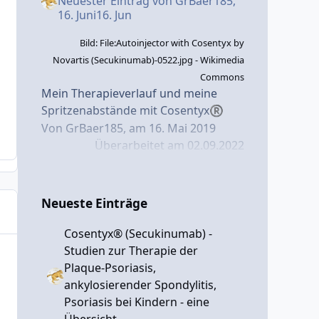
Neuester Eintrag von
GrBaer185
,
eller-Statistik
16. Juni
16. Jun
Bild: File:Autoinjector with Cosentyx by
Novartis (Secukinumab)-0522.jpg - Wikimedia
Commons
Mein Therapieverlauf und meine
Spritzenabstände mit Cosentyx
®
Von GrBaer185, am 16. Mai 2019
Überarbeitet am 02.09.2022
Ich hatte zu Beginn meiner Therapie
im März 2017
mit
Cosentyx
schnell guten Erfolg,
®
Neueste Einträge
aber auch neurodermitisartige,
juckende Hautveränderungen in den
Cosentyx® (Secukinumab) -
Armbeugen und einen entzündeten
Studien zur Therapie der
kleinen Finger - siehe hierzu auch
Plaque-Psoriasis,
meine früheren Blog-
ankylosierender Spondylitis,
Beiträge:
Lungenentzündung
Psoriasis bei Kindern - eine
begünstigt durch Secukinumab