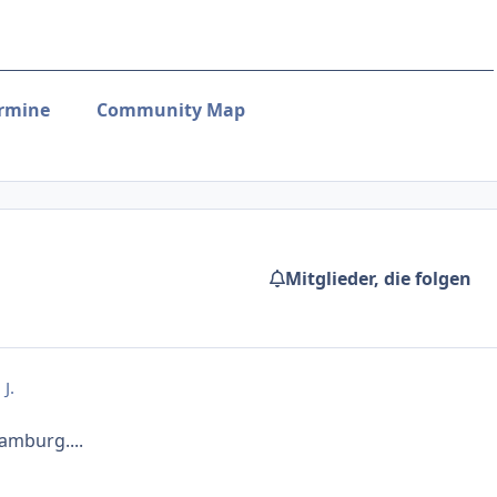
rmine
Community Map
Mitglieder, die folgen
 J.
Hamburg....