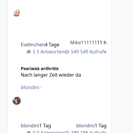
Mike111111
11 h
Evelinchen
4 Tage
5 Antworten
549 Aufrufe
Nach langer Zeit wieder da
Psoriasis arthritis
Nach langer Zeit wieder da
blondini
·
blondini
1 Tag
blondini
1 Tag
0 Antworten
196 Aufrufe