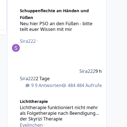
Neu hier PSO an den Füßen - bitte teilt euer Wissen mit 
Schuppenflechte an Händen und
Füßen
Neu hier PSO an den Füßen - bitte
teilt euer Wissen mit mir
Sira222
·
Sira222
9 h
Sira222
2 Tage
9 Antworten
484 Aufrufe
Lichtherapie funktioniert nicht mehr als Folgetherapie
Lichttherapie
Lichtherapie funktioniert nicht mehr
als Folgetherapie nach Beendigung
der Skyrizi Therapie
Evelinchen
·