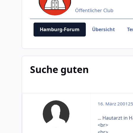
Öffentlicher Club
Hamburg-Forum
Übersicht
Te
Suche guten
16. März 2001
25
... Hautarzt in 
<br>
<br>