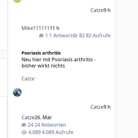
Catze
9 h
Mike111111
11 h
1 Antwort
82 Aufrufe
Neu hier mit Psoriasis arthritis - bisher wirkt nichts
Psoriasis arthritis
Neu hier mit Psoriasis arthritis -
bisher wirkt nichts
Catze
·
Catze
9 h
Catze
26. Mär
24 Antworten
4.089 Aufrufe