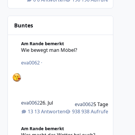
Buntes
Wie bewegt man Möbel?
Am Rande bemerkt
Wie bewegt man Möbel?
eva0062
·
eva0062
26. Jul
eva0062
5 Tage
13 Antworten
938 Aufrufe
Was macht das Wetter bei euch?
Am Rande bemerkt
Was macht das Wetter bei euch?