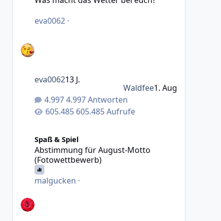
eva0062
·
eva0062
13 J.
Waldfee
1. Aug
4.997 Antworten
605.485 Aufrufe
Abstimmung für August-Motto (Fotowettbewerb)
Spaß & Spiel
Abstimmung für August-Motto
(Fotowettbewerb)
malgucken
·