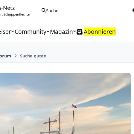
s-Netz
Suche …
t Schuppenflechte
iser
Community
Magazin
Abonnieren
orum
Suche guten