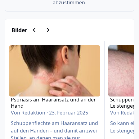
abzustimmen.
Vorherige Karussell-Folie
Nächste Karussell-Folie
Bilder
Psoriasis am Haaransatz und an der Hand
Schuppenflech
Psoriasis am Haaransatz und an der
Schuppenfle
Hand
Leistengeg
Von
Redaktion
·
23. Februar 2025
Von
Redakt
Schuppenflechte am Haaransatz und
So kann eine
auf den Händen – und damit an zwei
Leistengege
Stellen, an denen man sie nur