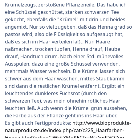
Krümelzeugs, zerstoßene Pflanzeneile. Das habe ich
eine Schüssel geschüttet, starken schwarzen Tee
gekocht, ebenfalls die "Krümel" mit drin und beides
angemixt. Nur so viel zugeben, daß das Henna grad so
pastös wird, also die Flüssigkeit so aufgesaugt hat,
daß es sich im Haar verteilen läßt. Nun Haare
naßmachen, trocken tupfen, Henna drauf, Haube
drauf, Handtuch drum. Nach einer Std. mühevolles
Ausspülen, dazu eine große Schüssel verwenden,
mehrmals Wasser wechseln. Die Krümel lassen sich
schwer aus dem Haar waschen, mittes Staubkamm
sind dann die restlichen Krümel entfernt. Ergibt ein
leuchtendes dunkleres Fuchsrot (durch den
schwarzen Tee), was mein ohnehin rötliches Haar
leuchten ließ. Auch wenn die Krümel grün aussehen,
die Farbe aus der Pflanze geht ins ins Haar über.
Es gibt auch Fertigprodukte:
http://www.bioprodukte-
naturprodukte.de/index.php/cat/c225_Haarfarben-
Henna.html?gclid=CJWkitXMgKECFcsWzAodDjO7ug