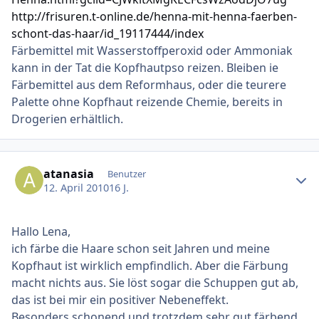
http://frisuren.t-online.de/henna-mit-henna-faerben-
schont-das-haar/id_19117444/index
Färbemittel mit Wasserstoffperoxid oder Ammoniak
kann in der Tat die Kopfhautpso reizen. Bleiben ie
Färbemittel aus dem Reformhaus, oder die teurere
Palette ohne Kopfhaut reizende Chemie, bereits in
Drogerien erhältlich.
Ersteller-Statistik
atanasia
Benutzer
12. April 2010
16 J.
Hallo Lena,
ich färbe die Haare schon seit Jahren und meine
Kopfhaut ist wirklich empfindlich. Aber die Färbung
macht nichts aus. Sie löst sogar die Schuppen gut ab,
das ist bei mir ein positiver Nebeneffekt.
Besonders schonend und trotzdem sehr gut färbend