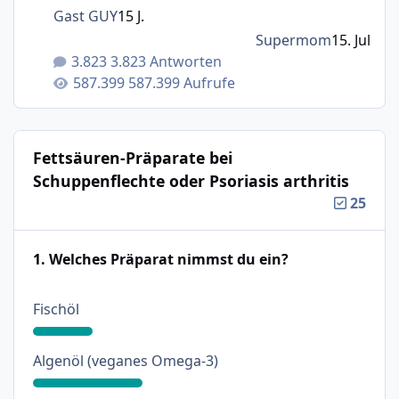
Gast GUY
15 J.
Supermom
15. Jul
3.823 Antworten
587.399 Aufrufe
Fettsäuren-Präparate bei
Schuppenflechte oder Psoriasis arthritis
25
1. Welches Präparat nimmst du ein?
: 18%
Fischöl
: 33%
Algenöl (veganes Omega-3)