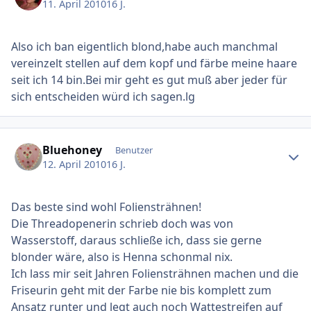
11. April 2010
16 J.
Also ich ban eigentlich blond,habe auch manchmal
vereinzelt stellen auf dem kopf und färbe meine haare
seit ich 14 bin.Bei mir geht es gut muß aber jeder für
sich entscheiden würd ich sagen.lg
Ersteller-Statistik
Bluehoney
Benutzer
12. April 2010
16 J.
Das beste sind wohl Foliensträhnen!
Die Threadopenerin schrieb doch was von
Wasserstoff, daraus schließe ich, dass sie gerne
blonder wäre, also is Henna schonmal nix.
Ich lass mir seit Jahren Foliensträhnen machen und die
Friseurin geht mit der Farbe nie bis komplett zum
Ansatz runter und legt auch noch Wattestreifen auf