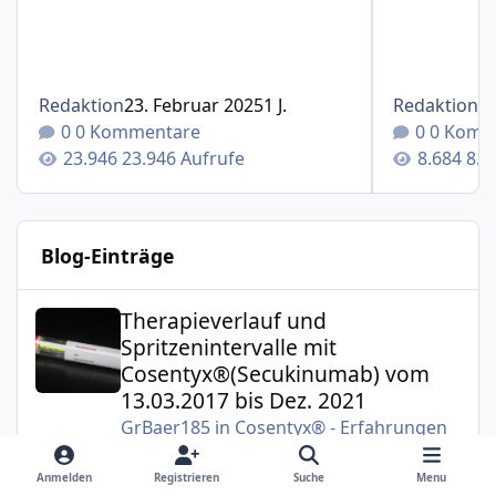
Redaktion
23. Februar 2025
1 J.
Redaktion
1
0 Kommentare
0 Komm
23.946 Aufrufe
8.6
Blog-Einträge
Therapieverlauf und Spritzenintervalle mit Cosentyx®(S
Therapieverlauf und
Spritzenintervalle mit
Cosentyx®(Secukinumab) vom
13.03.2017 bis Dez. 2021
GrBaer185
in
Cosentyx® - Erfahrungen
und Überlegungen zur Therapie mit
Secukinumab
Anmelden
Registrieren
Suche
Menu