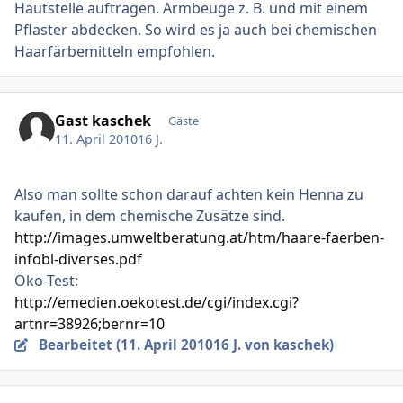
Hautstelle auftragen. Armbeuge z. B. und mit einem
Pflaster abdecken. So wird es ja auch bei chemischen
Haarfärbemitteln empfohlen.
Gast kaschek
Gäste
11. April 2010
16 J.
Also man sollte schon darauf achten kein Henna zu
kaufen, in dem chemische Zusätze sind.
http://images.umweltberatung.at/htm/haare-faerben-
infobl-diverses.pdf
Öko-Test:
http://emedien.oekotest.de/cgi/index.cgi?
artnr=38926;bernr=10
Bearbeitet (
11. April 2010
16 J.
von kaschek)
Ersteller-Statistik