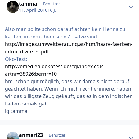
tamma
Benutzer
11. April 2010
16 J.
Also man sollte schon darauf achten kein Henna zu
kaufen, in dem chemische Zusätze sind.
http://images.umweltberatung.at/htm/haare-faerben-
infobl-diverses.pdf
Öko-Test:
http://emedien.oekotest.de/cgi/index.cgi?
artnr=38926;bernr=10
hm, schon gut möglich, dass wir damals nicht darauf
geachtet haben. Wenn ich mich recht erinnere, haben
wir das billigste Zeug gekauft, das es in dem indischen
Laden damals gab...
lg tamma
Ersteller-Statistik
anmari23
Benutzer