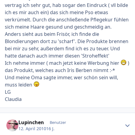
vertrag ich sehr gut, hab sogar den Eindruck ( vll bilde
ich es mir auch ein) das sich meine Pso etwas
verkrümelt. Durch die anschließende Pflegekur fühlen
sich meine Haare gesund und geschmeidig an.
Anders sieht aus beim Frisör, ich finde die
Blondierungen dort zu 'scharf'. Die Produkte brennen
bei mir zu sehr, außerdem find ich es zu teuer. Und
hatte danach auch immer diesen 'Stroheffekt'
Ich nehme immer ( mach jetzt keine Werbung hier
)
das Produkt, welches auch Iris Berben nimmt :-*
Und meine Oma sagte immer, wer schön sein will,
muss leiden
LG
Claudia
Ersteller-Statistik
Lupinchen
Benutzer
12. April 2010
16 J.