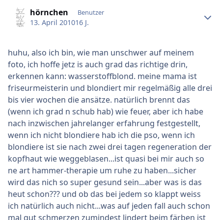
Ersteller-Statistik
hörnchen
Benutzer
13. April 2010
16 J.
huhu, also ich bin, wie man unschwer auf meinem
foto, ich hoffe jetz is auch grad das richtige drin,
erkennen kann: wasserstoffblond. meine mama ist
friseurmeisterin und blondiert mir regelmäßig alle drei
bis vier wochen die ansätze. natürlich brennt das
(wenn ich grad n schub hab) wie feuer, aber ich habe
nach inzwischen jahrelanger erfahrung festgestellt,
wenn ich nicht blondiere hab ich die pso, wenn ich
blondiere ist sie nach zwei drei tagen regeneration der
kopfhaut wie weggeblasen...ist quasi bei mir auch so
ne art hammer-therapie um ruhe zu haben...sicher
wird das nich so super gesund sein...aber was is das
heut schon??? und ob das bei jedem so klappt weiss
ich natürlich auch nicht...was auf jeden fall auch schon
mal gut schmerzen zumindest lindert beim färben ist