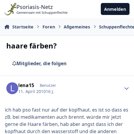
Zu Inhalt springen
Psoriasis-Netz
Anmelden
Gemeinsam mit Schuppenflechte
Startseite
Foren
Allgemeines
Schuppenflecht
haare färben?
Mitglieder, die folgen
Ersteller-Statistik
lena15
Benutzer
11. April 2010
16 J.
ich hab pso fast nur auf der kopfhaut. es ist so dass es
zB. bei medikamenten auch brennt. würde mir jetzt
gerne die Haare färben, hab aber angst dass ich der
kopfhaut durch den wasserstoff und die anderen