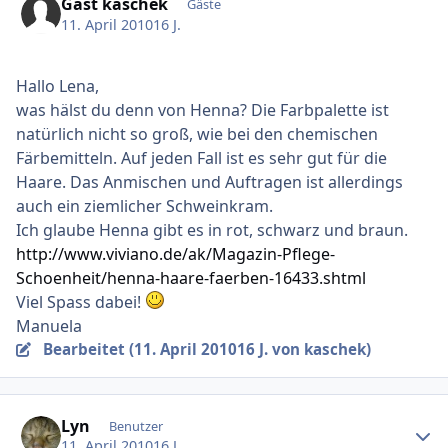
Gast kaschek
Gäste
11. April 2010
16 J.
Hallo Lena,
was hälst du denn von Henna? Die Farbpalette ist
natürlich nicht so groß, wie bei den chemischen
Färbemitteln. Auf jeden Fall ist es sehr gut für die
Haare. Das Anmischen und Auftragen ist allerdings
auch ein ziemlicher Schweinkram.
Ich glaube Henna gibt es in rot, schwarz und braun.
http://www.viviano.de/ak/Magazin-Pflege-
Schoenheit/henna-haare-faerben-16433.shtml
Viel Spass dabei!
Manuela
Bearbeitet (
11. April 2010
16 J.
von kaschek)
Ersteller-Statistik
Lyn
Benutzer
11. April 2010
16 J.