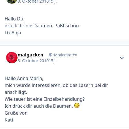
8. Oktober 2010
15 J.
Hallo Du,
drück dir die Daumen. Paßt schon.
LG Anja
Ersteller-Statistik
malgucken
Moderatoren
8. Oktober 2010
15 J.
Hallo Anna Maria,
mich würde interessieren, ob das Lasern bei dir
anschlägt.
Wie teuer ist eine Einzelbehandlung?
Ich drück dir auch die Daumen.
Grüße von
Kati