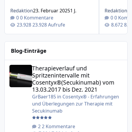
Redaktion
23. Februar 2025
1 J.
Redaktion
1
0 Kommentare
0 Komm
23.928 Aufrufe
8.6
Blog-Einträge
Therapieverlauf und Spritzenintervalle mit Cosentyx®(S
Therapieverlauf und
Spritzenintervalle mit
Cosentyx®(Secukinumab) vom
13.03.2017 bis Dez. 2021
GrBaer185
in
Cosentyx® - Erfahrungen
und Überlegungen zur Therapie mit
Secukinumab
2 Kommentare