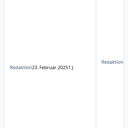
Redaktion
1
Redaktion
23. Februar 2025
1 J.