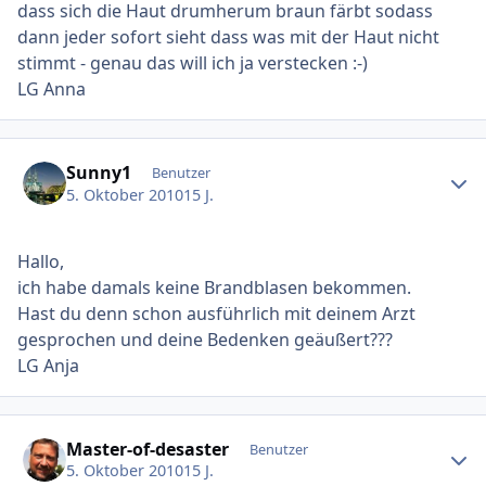
dass sich die Haut drumherum braun färbt sodass
dann jeder sofort sieht dass was mit der Haut nicht
stimmt - genau das will ich ja verstecken :-)
LG Anna
Ersteller-Statistik
Sunny1
Benutzer
5. Oktober 2010
15 J.
Hallo,
ich habe damals keine Brandblasen bekommen.
Hast du denn schon ausführlich mit deinem Arzt
gesprochen und deine Bedenken geäußert???
LG Anja
Ersteller-Statistik
Master-of-desaster
Benutzer
5. Oktober 2010
15 J.