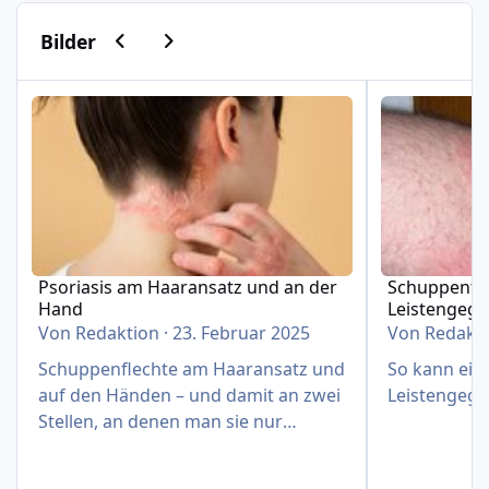
Vorherige Karussell-Folie
Nächste Karussell-Folie
Bilder
Psoriasis am Haaransatz und an der Hand
Schuppenflech
Psoriasis am Haaransatz und an der
Schuppenfle
Hand
Leistengeg
Von
Redaktion
·
23. Februar 2025
Von
Redakt
Schuppenflechte am Haaransatz und
So kann eine
auf den Händen – und damit an zwei
Leistengege
Stellen, an denen man sie nur
schwer verbergen kann