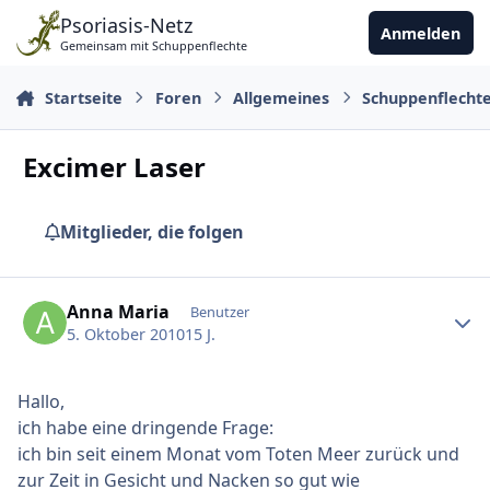
Zu Inhalt springen
Psoriasis-Netz
Anmelden
Gemeinsam mit Schuppenflechte
Startseite
Foren
Allgemeines
Schuppenflecht
Excimer Laser
Mitglieder, die folgen
Ersteller-Statistik
Anna Maria
Benutzer
5. Oktober 2010
15 J.
Hallo,
ich habe eine dringende Frage:
ich bin seit einem Monat vom Toten Meer zurück und
zur Zeit in Gesicht und Nacken so gut wie