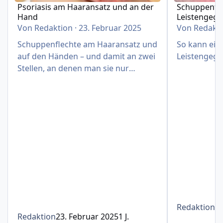
Psoriasis am Haaransatz und an der
Schuppenfle
Hand
Leistengeg
Von
Redaktion
·
23. Februar 2025
Von
Redakt
Schuppenflechte am Haaransatz und
So kann eine
auf den Händen – und damit an zwei
Leistengege
Stellen, an denen man sie nur
schwer verbergen kann
Redaktion
1
Redaktion
23. Februar 2025
1 J.