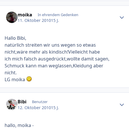
Ersteller-Statistik
moika
In ehrendem Gedenken
11. Oktober 2010
15 J.
Hallo Bibi,
natürlich streiten wir uns wegen so etwas
nicht,wäre mehr als kindisch!Vielleicht habe
ich mich falsch ausgedrückt,wollte damit sagen,
Schmuck kann man weglassen,Kleidung aber
nicht.
LG moika
Ersteller-Statistik
Bibi
Benutzer
12. Oktober 2010
15 J.
hallo, moika -