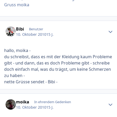
Gruss moika
Ersteller-Statistik
Bibi
Benutzer
10. Oktober 2010
15 J.
hallo, moika -
du schreibst, dass es mit der Kleidung kaum Probleme
gibt - und dann, das es doch Probleme gibt - schreibe
doch einfach mal, was du trägst, um keine Schmerzen
zu haben -
nette Grüsse sendet - Bibi -
Ersteller-Statistik
moika
In ehrendem Gedenken
10. Oktober 2010
15 J.