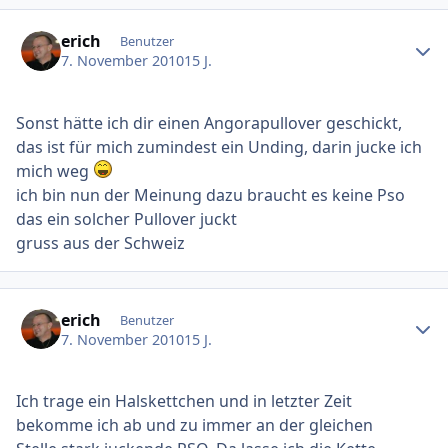
Ersteller-Statistik
erich
Benutzer
7. November 2010
15 J.
Sonst hätte ich dir einen Angorapullover geschickt,
das ist für mich zumindest ein Unding, darin jucke ich
mich weg
ich bin nun der Meinung dazu braucht es keine Pso
das ein solcher Pullover juckt
gruss aus der Schweiz
Ersteller-Statistik
erich
Benutzer
7. November 2010
15 J.
Ich trage ein Halskettchen und in letzter Zeit
bekomme ich ab und zu immer an der gleichen