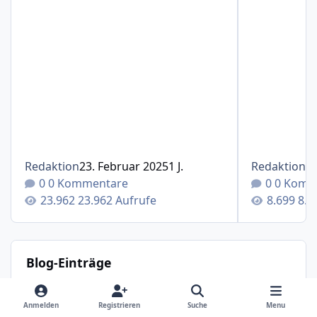
Redaktion
23. Februar 2025
1 J.
Redaktion
1
0 Kommentare
0 Komm
23.962 Aufrufe
8.6
Blog-Einträge
Therapieverlauf und Spritzenintervalle mit Cosentyx®(S
Therapieverlauf und
Anmelden
Registrieren
Suche
Menu