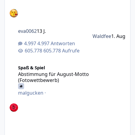
eva0062
13 J.
Waldfee
1. Aug
4.997 Antworten
605.778 Aufrufe
Abstimmung für August-Motto (Fotowettbewerb)
Spaß & Spiel
Abstimmung für August-Motto
(Fotowettbewerb)
malgucken
·