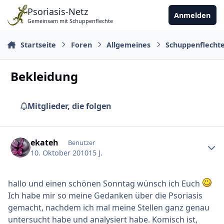
Zu Inhalt springen
Psoriasis-Netz
Anmelden
Gemeinsam mit Schuppenflechte
Startseite
Foren
Allgemeines
Schuppenflecht
Bekleidung
Mitglieder, die folgen
Ersteller-Statistik
ekateh
Benutzer
10. Oktober 2010
15 J.
hallo und einen schönen Sonntag wünsch ich Euch
Ich habe mir so meine Gedanken über die Psoriasis
gemacht, nachdem ich mal meine Stellen ganz genau
untersucht habe und analysiert habe. Komisch ist,