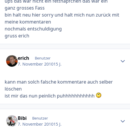
ups das war nicht ein fettnäpfchen das war ein
ganz grosses Fass
bin halt neu hier sorry und halt mich nun zurück mit
meine kommentaren
nochmals entschuldigung
gruss erich
Ersteller-Statistik
erich
Benutzer
7. November 2010
15 J.
kann man solch falsche kommentare auch selber
löschen
ist mir das nun peinlich puhhhhhhhhhhh
Ersteller-Statistik
Bibi
Benutzer
7. November 2010
15 J.