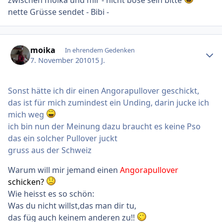
zwischen moika und mir - nicht böse sein bitte
nette Grüsse sendet - Bibi -
Ersteller-Statistik
moika
In ehrendem Gedenken
7. November 2010
15 J.
Sonst hätte ich dir einen Angorapullover geschickt,
das ist für mich zumindest ein Unding, darin jucke ich
mich weg
ich bin nun der Meinung dazu braucht es keine Pso
das ein solcher Pullover juckt
gruss aus der Schweiz
Warum will mir jemand einen
Angorapullover
schicken?
Wie heisst es so schön:
Was du nicht willst,das man dir tu,
das füg auch keinem anderen zu!!