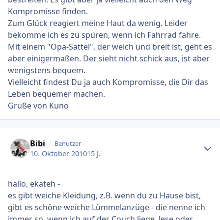
Kompromisse finden.
Zum Glück reagiert meine Haut da wenig. Leider
bekomme ich es zu spüren, wenn ich Fahrrad fahre.
Mit einem "Opa-Sattel", der weich und breit ist, geht es
aber einigermaßen. Der sieht nicht schick aus, ist aber
wenigstens bequem.
Vielleicht findest Du ja auch Kompromisse, die Dir das
Leben bequemer machen.
Grüße von Kuno
Ersteller-Statistik
Bibi
Benutzer
10. Oktober 2010
15 J.
hallo, ekateh -
es gibt weiche Kleidung, z.B. wenn du zu Hause bist,
gibt es schöne weiche Lümmelanzüge - die nenne ich
immer so, wenn ich auf der Couch liege, lese oder