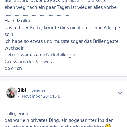
Stelle stark juckende PSO. Da lasse ich die Kette
eben weg,nach ein paar Tagen ist wieder alles vorbei,
.........................................................
Hallo Moika
das mit der Kette; könnte dies nicht auch eine Allergie
sein
ich habe so etwas und musste sogar das Brillengestell
wechseln
bei mir war es eine Nickelallergie
Gruss aus der Schweiz
de erich
Ersteller-Statistik
Bibi
Benutzer
7. November 2010
15 J.
hallo, erich -
das war ein privates Ding, ein sogenannter Insider