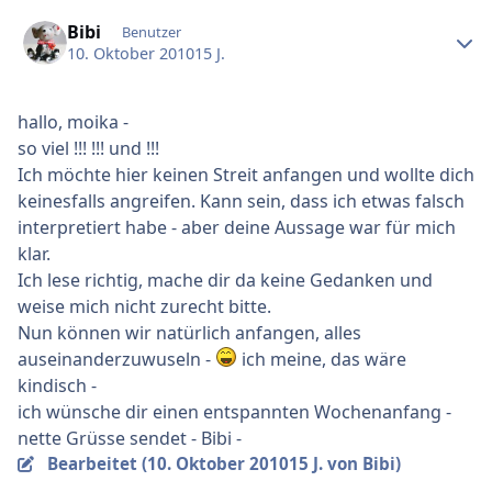
Ersteller-Statistik
Bibi
Benutzer
10. Oktober 2010
15 J.
hallo, moika -
so viel !!! !!! und !!!
Ich möchte hier keinen Streit anfangen und wollte dich
keinesfalls angreifen. Kann sein, dass ich etwas falsch
interpretiert habe - aber deine Aussage war für mich
klar.
Ich lese richtig, mache dir da keine Gedanken und
weise mich nicht zurecht bitte.
Nun können wir natürlich anfangen, alles
auseinanderzuwuseln -
ich meine, das wäre
kindisch -
ich wünsche dir einen entspannten Wochenanfang -
nette Grüsse sendet - Bibi -
Bearbeitet (
10. Oktober 2010
15 J.
von Bibi)