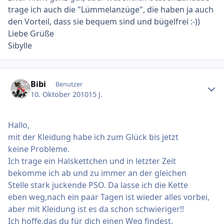
trage ich auch die "Lümmelanzüge", die haben ja auch
den Vorteil, dass sie bequem sind und bügelfrei :-))
Liebe Grüße
Sibylle
Ersteller-Statistik
Bibi
Benutzer
10. Oktober 2010
15 J.
Hallo,
mit der Kleidung habe ich zum Glück bis jetzt
keine Probleme.
Ich trage ein Halskettchen und in letzter Zeit
bekomme ich ab und zu immer an der gleichen
Stelle stark juckende PSO. Da lasse ich die Kette
eben weg,nach ein paar Tagen ist wieder alles vorbei,
aber mit Kleidung ist es da schon schwieriger!!
Ich hoffe,das du für dich einen Weg findest.