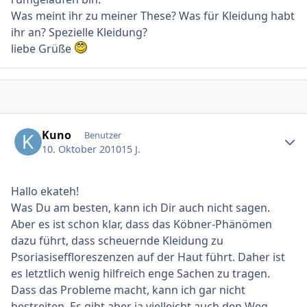
Was meint ihr zu meiner These? Was für Kleidung habt
ihr an? Spezielle Kleidung?
liebe Grüße
Ersteller-Statistik
Kuno
Benutzer
10. Oktober 2010
15 J.
Hallo ekateh!
Was Du am besten, kann ich Dir auch nicht sagen.
Aber es ist schon klar, dass das Köbner-Phänömen
dazu führt, dass scheuernde Kleidung zu
Psoriasiseffloreszenzen auf der Haut führt. Daher ist
es letztlich wenig hilfreich enge Sachen zu tragen.
Dass das Probleme macht, kann ich gar nicht
bestreiten. Es gibt aber ja vielleicht auch den Weg