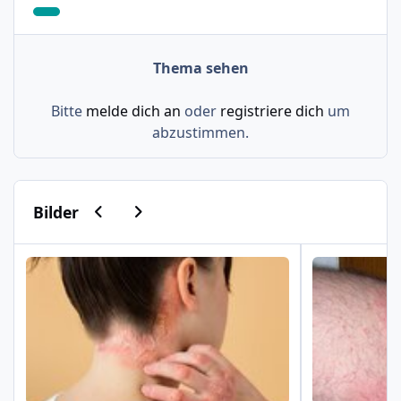
Thema sehen
Bitte
melde dich an
oder
registriere dich
um
abzustimmen.
Vorherige Karussell-Folie
Nächste Karussell-Folie
Bilder
Psoriasis am Haaransatz und an der Hand
Schuppenflech