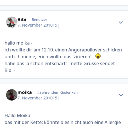
Ersteller-Statistik
Bibi
Benutzer
7. November 2010
15 J.
hallo moika -
ich wollte dir am 12.10. einen Angorapullover schicken
und ich meine, erich wollte das 'zirieren' -
habe das ja schon entschärft - nette Grüsse sendet -
Bibi -
Ersteller-Statistik
moika
In ehrendem Gedenken
7. November 2010
15 J.
Hallo Moika
das mit der Kette; könnte dies nicht auch eine Allergie