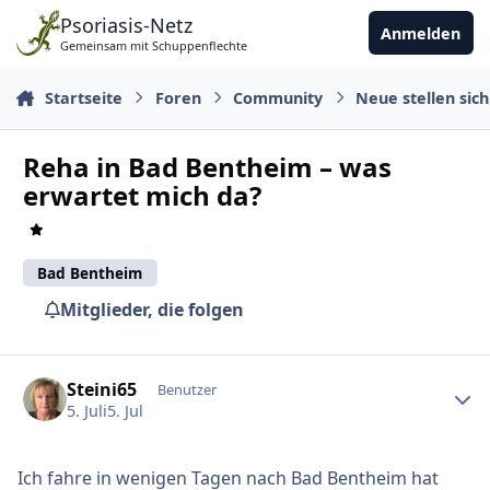
Zu Inhalt springen
Psoriasis-Netz
Anmelden
Gemeinsam mit Schuppenflechte
Startseite
Foren
Community
Neue stellen sich
Reha in Bad Bentheim – was
erwartet mich da?
Bad Bentheim
Mitglieder, die folgen
Ersteller-Statistik
Steini65
Benutzer
5. Juli
5. Jul
Ich fahre in wenigen Tagen nach Bad Bentheim hat