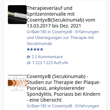
Therapieverlauf und Spritzenintervalle mit Cosentyx®(S
Therapieverlauf und
Spritzenintervalle mit
Cosentyx®(Secukinumab) vom
13.03.2017 bis Dez. 2021
GrBaer185
in
Cosentyx® - Erfahrungen
und Überlegungen zur Therapie mit
Secukinumab
2 Kommentare
7.223 Aufrufe
Cosentyx® (Secukinumab) - Studien zur Therapie der Plaqu
Cosentyx® (Secukinumab) -
Studien zur Therapie der Plaque-
Psoriasis, ankylosierender
Spondylitis, Psoriasis bei Kindern
- eine Übersicht
GrBaer185
in
Cosentyx® - Erfahrungen