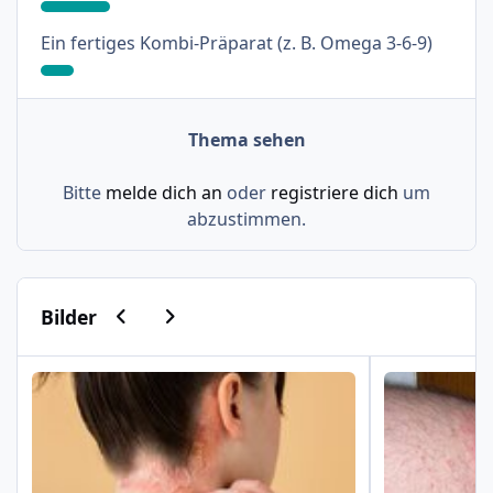
: 8%
Ein fertiges Kombi-Präparat (z. B. Omega 3-6-9)
Thema sehen
Bitte
melde dich an
oder
registriere dich
um
abzustimmen.
Vorherige Karussell-Folie
Nächste Karussell-Folie
Bilder
Psoriasis am Haaransatz und an der Hand
Schuppenflech