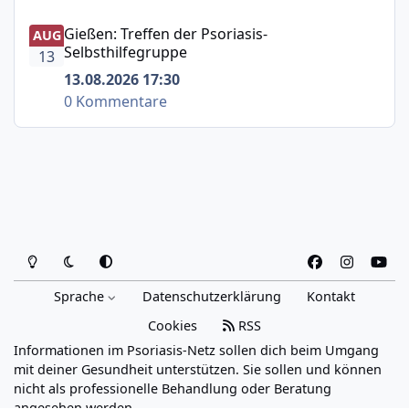
Gießen: Treffen der Psoriasis-Selbsthilfegruppe
Gießen: Treffen der Psoriasis-
AUG
Selbsthilfegruppe
13
13.08.2026 17:30
0 Kommentare
Heller Modus
Dunkler Modus
Systemeinstellung
f
i
y
a
n
o
Sprache
Datenschutzerklärung
Kontakt
c
s
u
e
t
t
Cookies
RSS
b
a
u
Informationen im Psoriasis-Netz sollen dich beim Umgang
o
g
b
mit deiner Gesundheit unterstützen. Sie sollen und können
o
r
e
nicht als professionelle Behandlung oder Beratung
angesehen werden.