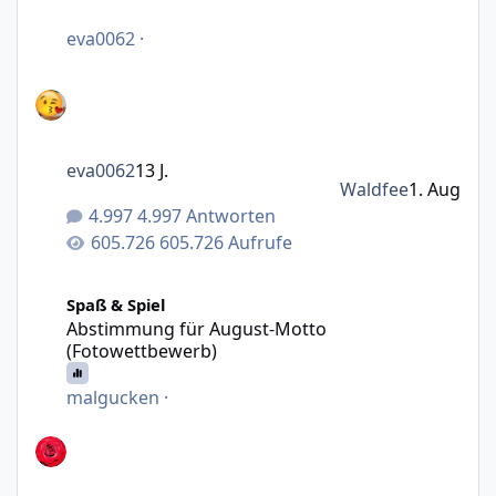
eva0062
·
eva0062
13 J.
Waldfee
1. Aug
4.997 Antworten
605.726 Aufrufe
Abstimmung für August-Motto (Fotowettbewerb)
Spaß & Spiel
Abstimmung für August-Motto
(Fotowettbewerb)
malgucken
·