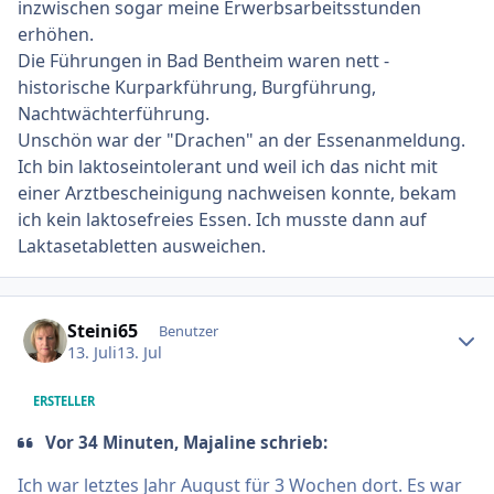
inzwischen sogar meine Erwerbsarbeitsstunden
erhöhen.
Die Führungen in Bad Bentheim waren nett -
historische Kurparkführung, Burgführung,
Nachtwächterführung.
Unschön war der "Drachen" an der Essenanmeldung.
Ich bin laktoseintolerant und weil ich das nicht mit
einer Arztbescheinigung nachweisen konnte, bekam
ich kein laktosefreies Essen. Ich musste dann auf
Laktasetabletten ausweichen.
Ersteller-Statistik
Steini65
Benutzer
13. Juli
13. Jul
ERSTELLER
Vor 34 Minuten, Majaline schrieb:
Ich war letztes Jahr August für 3 Wochen dort. Es war