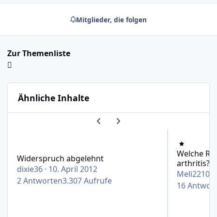
Mitglieder, die folgen
Zur Themenliste
Ähnliche Inhalte
Vorherige Karussell-Folie
Nächste Karussell-Folie
Widerspruch abgelehnt
Welche Rehakli
Welche Reh
Widerspruch abgelehnt
arthritis?
dixie36
·
10. April 2012
Meli2210
·
2
Antworten
3.307
Aufrufe
16
Antwor