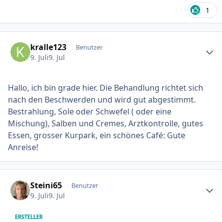
1
Ersteller-Statistik
kralle123
Benutzer
9. Juli
9. Jul
Hallo, ich bin grade hier. Die Behandlung richtet sich
nach den Beschwerden und wird gut abgestimmt.
Bestrahlung, Sole oder Schwefel ( oder eine
Mischung), Salben und Cremes, Arztkontrolle, gutes
Essen, grosser Kurpark, ein schönes Café: Gute
Anreise!
Ersteller-Statistik
Steini65
Benutzer
9. Juli
9. Jul
ERSTELLER