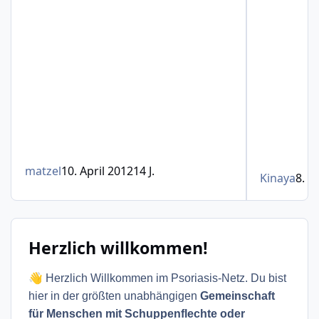
matzel
10. April 2012
14 J.
Kinaya
8. F
Herzlich willkommen!
👋
Herzlich Willkommen im Psoriasis-Netz. Du bist
hier in der größten unabhängigen
Gemeinschaft
für Menschen mit Schuppenflechte oder