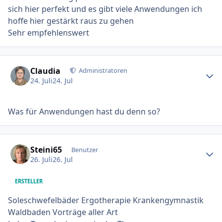
sich hier perfekt und es gibt viele Anwendungen ich
hoffe hier gestärkt raus zu gehen
Sehr empfehlenswert
Ersteller-Statistik
Claudia
Administratoren
24. Juli
24. Jul
Was für Anwendungen hast du denn so?
Ersteller-Statistik
Steini65
Benutzer
26. Juli
26. Jul
ERSTELLER
Soleschwefelbäder Ergotherapie Krankengymnastik
Waldbaden Vorträge aller Art