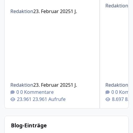
Redaktion
1
Redaktion
23. Februar 2025
1 J.
Redaktion
23. Februar 2025
1 J.
Redaktion
1
0 Kommentare
0 Komm
23.961 Aufrufe
8.6
Blog-Einträge