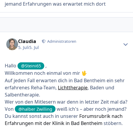
jemand Erfahrungen was erwartet mich dort
Ersteller-Statistik
Claudia
Administratoren
5. Juli
5. Jul
Hallo
,
@Steini65
Willkommen noch einmal von mir
🖖
Auf jeden Fall erwarten dich in Bad Bentheim ein sehr
erfahrenes Reha-Team,
Lichttherapie
, Baden und
Salbentherapie.
Wer von den Mitlesern war denn in letzter Zeit mal da?
Von
weiß ich's – aber noch jemand?
@halber Zwilling
Du kannst sonst auch in unserer
Forumsrubrik nach
Erfahrungen mit der Klinik in Bad Bentheim
stöbern.