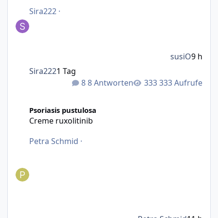
Sira222
·
susiO
9 h
Sira222
1 Tag
8 Antworten
333 Aufrufe
Creme ruxolitinib
Psoriasis pustulosa
Creme ruxolitinib
Petra Schmid
·