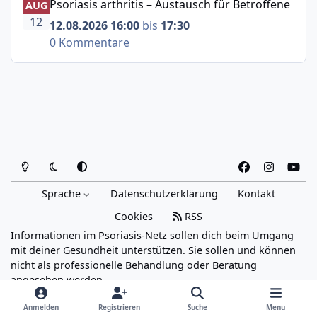
Psoriasis arthritis – Austausch für Betroffene
AUG
12
12.08.2026 16:00
bis
17:30
0 Kommentare
Heller Modus
Dunkler Modus
Systemeinstellung
f
i
y
a
n
o
Sprache
Datenschutzerklärung
Kontakt
c
s
u
e
t
t
Cookies
RSS
b
a
u
Informationen im Psoriasis-Netz sollen dich beim Umgang
o
g
b
mit deiner Gesundheit unterstützen. Sie sollen und können
o
r
e
nicht als professionelle Behandlung oder Beratung
angesehen werden.
k
a
Powered by
Invision Community
m
Anmelden
Registrieren
Suche
Menu