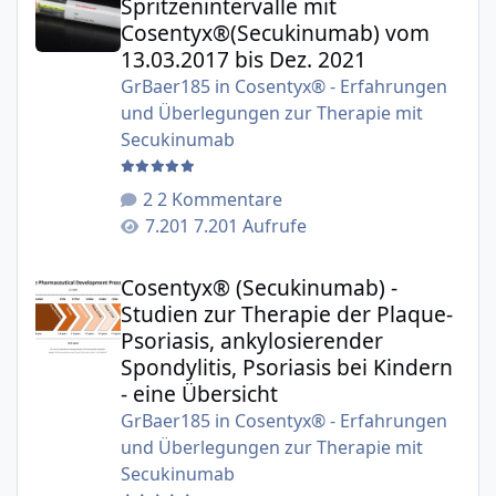
Spritzenintervalle mit
Cosentyx®(Secukinumab) vom
13.03.2017 bis Dez. 2021
GrBaer185
in
Cosentyx® - Erfahrungen
und Überlegungen zur Therapie mit
Secukinumab
2 Kommentare
7.201 Aufrufe
Cosentyx® (Secukinumab) - Studien zur Therapie der Plaqu
Cosentyx® (Secukinumab) -
Studien zur Therapie der Plaque-
Psoriasis, ankylosierender
Spondylitis, Psoriasis bei Kindern
- eine Übersicht
GrBaer185
in
Cosentyx® - Erfahrungen
und Überlegungen zur Therapie mit
Secukinumab