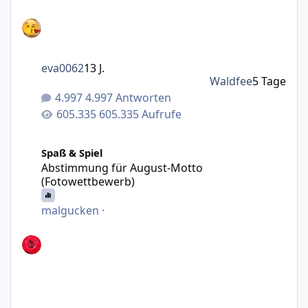
eva0062
13 J.
Waldfee
5 Tage
4.997 Antworten
605.335 Aufrufe
Abstimmung für August-Motto (Fotowettbewerb)
Spaß & Spiel
Abstimmung für August-Motto
(Fotowettbewerb)
malgucken
·