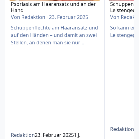
Psoriasis am Haaransatz und an der
Schuppenfle
Hand
Leistengeg
Von
Redaktion
·
23. Februar 2025
Von
Redakt
Schuppenflechte am Haaransatz und
So kann eine
auf den Händen – und damit an zwei
Leistengege
Stellen, an denen man sie nur
schwer verbergen kann
Redaktion
1
Redaktion
23. Februar 2025
1 J.