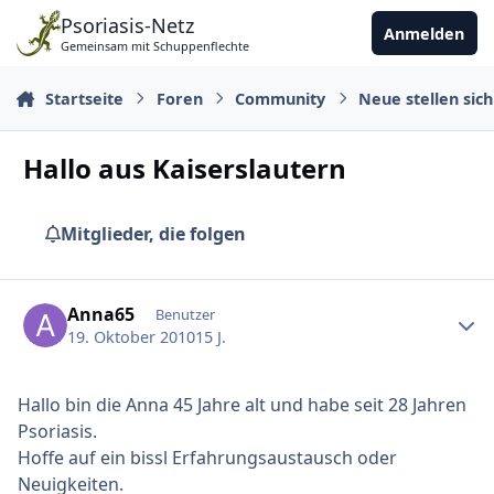
Zu Inhalt springen
Psoriasis-Netz
Anmelden
Gemeinsam mit Schuppenflechte
Startseite
Foren
Community
Neue stellen sich
Hallo aus Kaiserslautern
Mitglieder, die folgen
Ersteller-Statistik
Anna65
Benutzer
19. Oktober 2010
15 J.
Hallo bin die Anna 45 Jahre alt und habe seit 28 Jahren
Psoriasis.
Hoffe auf ein bissl Erfahrungsaustausch oder
Neuigkeiten.