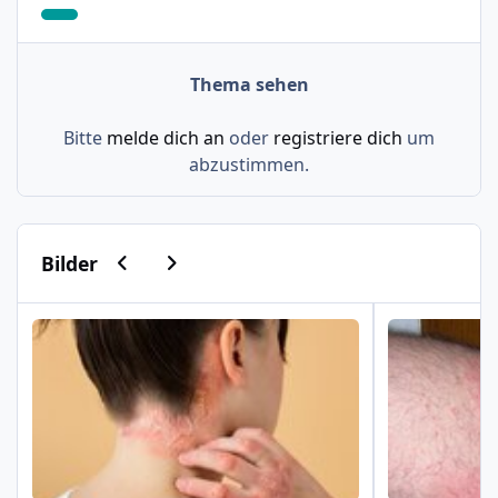
Thema sehen
Bitte
melde dich an
oder
registriere dich
um
abzustimmen.
Vorherige Karussell-Folie
Nächste Karussell-Folie
Bilder
Psoriasis am Haaransatz und an der Hand
Schuppenflech