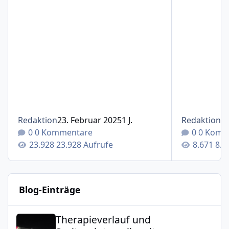
Redaktion
23. Februar 2025
1 J.
Redaktion
1
0 Kommentare
0 Komm
23.928 Aufrufe
8.6
Blog-Einträge
Therapieverlauf und Spritzenintervalle mit Cosentyx®(S
Therapieverlauf und